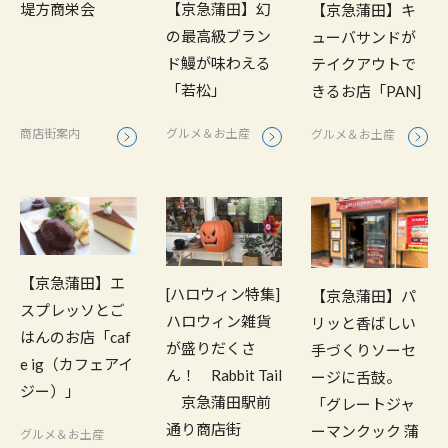
堤方商栄会
【京急蒲田】幻
【京急蒲田】キ
の最高級ブラン
ューバサンドが
ド鰻が味わえる
テイクアウトで
「若松」
きるお店「PAN]
商店街案内
グルメ＆お土産
グルメ＆お土産
【京急蒲田】エ
[ハロウィン特集]
【京急蒲田】パ
スプレッソとご
ハロウィン雑貨
リッと香ばしい
はんのお店「caf
が盛りだくさ
手づくりソーセ
e ig（カフェアイ
ん！ Rabbit Tail
ージに舌鼓。
ジー）」
京急蒲田駅前
「グレートジャ
通り商店街
ーマンクック 蒲
グルメ＆お土産