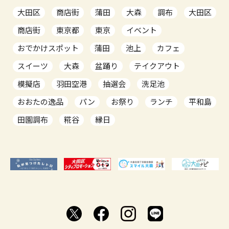
大田区
商店街
蒲田
大森
調布
大田区
商店街
東京都
東京
イベント
おでかけスポット
蒲田
池上
カフェ
スイーツ
大森
盆踊り
テイクアウト
模擬店
羽田空港
抽選会
洗足池
おおたの逸品
パン
お祭り
ランチ
平和島
田園調布
糀谷
縁日