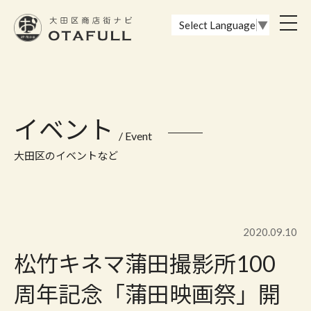
おーたふる 大田区商店街ナビ｜国際都市大田区の魅力的な商店街
toggl
Select Language
▼
navig
イベント
/ Event
大田区のイベントなど
2020.09.10
松竹キネマ蒲田撮影所100
周年記念「蒲田映画祭」開