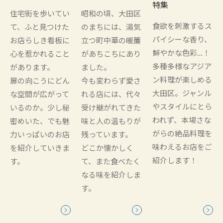
特集
住宅街を歩いてい
昭和の頃、大田区
食欲を刺激するス
て、ふと見つけた
のまちには、湯気
パイシーな香り、
お店らしき看板に
立つ町中華の暖簾
鮮やかな色彩…！
心を惹かれること
があちこちにあり
多種多様なアジア
があります。
ました。
ン料理が楽しめる
扉の向こうにどん
今も変わらず愛さ
大田区。ジャンル
な空間が広がって
れる店には、代々
やスタイルにとら
いるのか。少し秘
受け継がれてきた
われず、本場さな
密めいた、でも魅
味と人の温もりが
がらの絶品料理を
力いっぱいのお店
残っています。
味わえるお店をご
を紹介していきま
どこか懐かしく
紹介します！
す。
て、また食べたく
なる味を紹介しま
す。