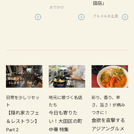
田店」
おでかけ
グルメ＆お土産
日常を少しリセッ
地元に根づく名店
彩り、香り、辛
ト
たち
さ、旨さ！が病み
【隠れ家カフェ
今日も寄りた
つきに！
食欲を直撃する
＆レストラン】
い！大田区の町
アジアングルメ
Part 2
中華 特集