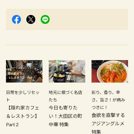
日常を少しリセッ
地元に根づく名店
彩り、香り、辛
ト
たち
さ、旨さ！が病み
【隠れ家カフェ
今日も寄りた
つきに！
食欲を直撃する
＆レストラン】
い！大田区の町
アジアングルメ
Part 2
中華 特集
特集