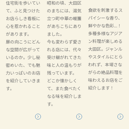
住宅街を歩いてい
昭和の頃、大田区
食欲を刺激するス
て、ふと見つけた
のまちには、湯気
パイシーな香り、
お店らしき看板に
立つ町中華の暖簾
鮮やかな色彩…！
心を惹かれること
があちこちにあり
多種多様なアジア
があります。
ました。
ン料理が楽しめる
扉の向こうにどん
今も変わらず愛さ
大田区。ジャンル
な空間が広がって
れる店には、代々
やスタイルにとら
いるのか。少し秘
受け継がれてきた
われず、本場さな
密めいた、でも魅
味と人の温もりが
がらの絶品料理を
力いっぱいのお店
残っています。
味わえるお店をご
を紹介していきま
どこか懐かしく
紹介します！
す。
て、また食べたく
なる味を紹介しま
す。