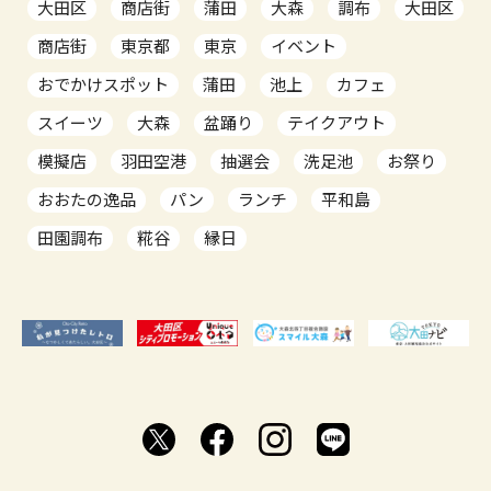
大田区
商店街
蒲田
大森
調布
大田区
商店街
東京都
東京
イベント
おでかけスポット
蒲田
池上
カフェ
スイーツ
大森
盆踊り
テイクアウト
模擬店
羽田空港
抽選会
洗足池
お祭り
おおたの逸品
パン
ランチ
平和島
田園調布
糀谷
縁日