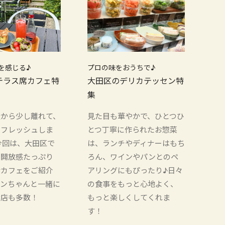
を感じる♪
プロの味をおうちで♪
テラス席カフェ特
大田区のデリカテッセン特
集
騒から少し離れて、
見た目も華やかで、ひとつひ
リフレッシュしま
とつ丁寧に作られたお惣菜
今回は、大田区で
は、ランチやディナーはもち
、開放感たっぷり
ろん、ワインやパンとのペ
席カフェをご紹介
アリングにもぴったり♪日々
ワンちゃんと一緒に
の食事をもっと心地よく、
お店も多数！
もっと楽しくしてくれま
す！