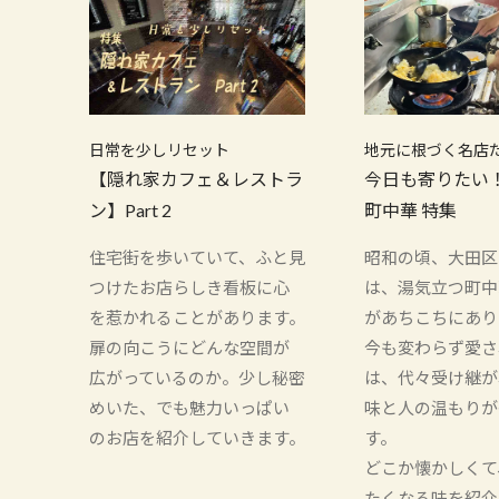
日常を少しリセット
地元に根づく名店
【隠れ家カフェ＆レストラ
今日も寄りたい
ン】Part 2
町中華 特集
住宅街を歩いていて、ふと見
昭和の頃、大田区
つけたお店らしき看板に心
は、湯気立つ町中
を惹かれることがあります。
があちこちにあり
扉の向こうにどんな空間が
今も変わらず愛さ
広がっているのか。少し秘密
は、代々受け継が
めいた、でも魅力いっぱい
味と人の温もりが
のお店を紹介していきます。
す。
どこか懐かしくて
たくなる味を紹介