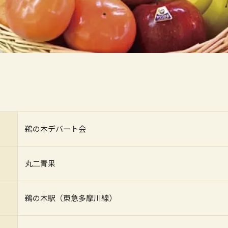
鵜の木デパート会
丸二青果
鵜の木駅（東急多摩川線）