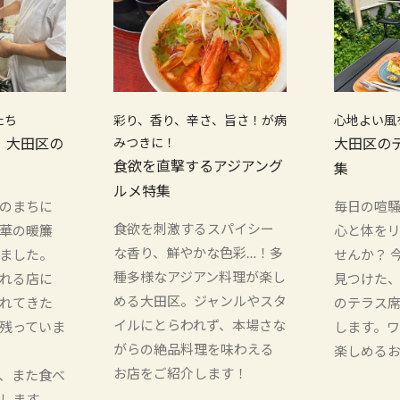
たち
彩り、香り、辛さ、旨さ！が病
心地よい風
！大田区の
みつきに！
大田区の
食欲を直撃するアジアング
集
ルメ特集
のまちに
毎日の喧
食欲を刺激するスパイシー
華の暖簾
心と体を
な香り、鮮やかな色彩…！多
ました。
せんか？ 
種多様なアジアン料理が楽し
れる店に
見つけた
める大田区。ジャンルやスタ
れてきた
のテラス
イルにとらわれず、本場さな
残っていま
します。
がらの絶品料理を味わえる
楽しめる
お店をご紹介します！
、また食べ
します。