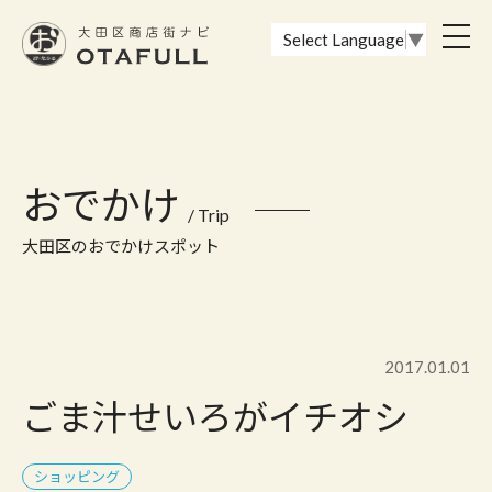
おーたふる 大田区商店街ナビ｜国際都市大田区の魅力的な商店街
toggl
Select Language
▼
navig
おでかけ
/ Trip
大田区のおでかけスポット
2017.01.01
ごま汁せいろがイチオシ
ショッピング