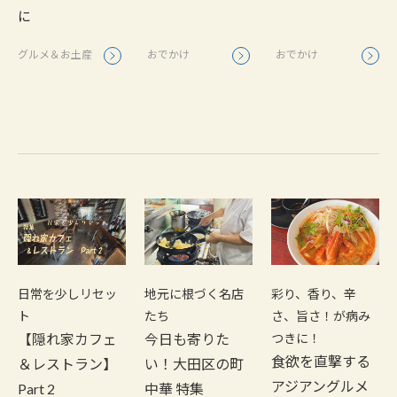
に
グルメ＆お土産
おでかけ
おでかけ
日常を少しリセッ
地元に根づく名店
彩り、香り、辛
ト
たち
さ、旨さ！が病み
【隠れ家カフェ
今日も寄りた
つきに！
食欲を直撃する
＆レストラン】
い！大田区の町
アジアングルメ
Part 2
中華 特集