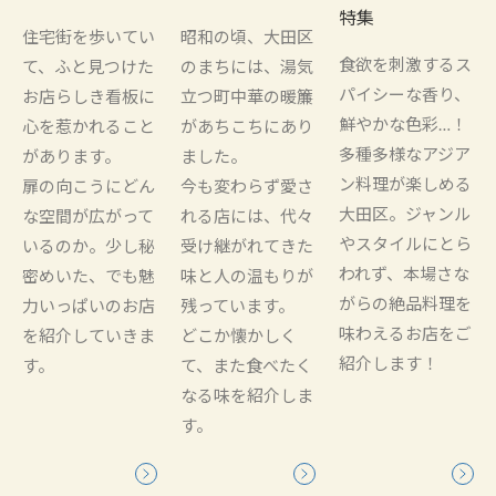
特集
住宅街を歩いてい
昭和の頃、大田区
食欲を刺激するス
て、ふと見つけた
のまちには、湯気
パイシーな香り、
お店らしき看板に
立つ町中華の暖簾
鮮やかな色彩…！
心を惹かれること
があちこちにあり
多種多様なアジア
があります。
ました。
ン料理が楽しめる
扉の向こうにどん
今も変わらず愛さ
大田区。ジャンル
な空間が広がって
れる店には、代々
やスタイルにとら
いるのか。少し秘
受け継がれてきた
われず、本場さな
密めいた、でも魅
味と人の温もりが
がらの絶品料理を
力いっぱいのお店
残っています。
味わえるお店をご
を紹介していきま
どこか懐かしく
紹介します！
す。
て、また食べたく
なる味を紹介しま
す。