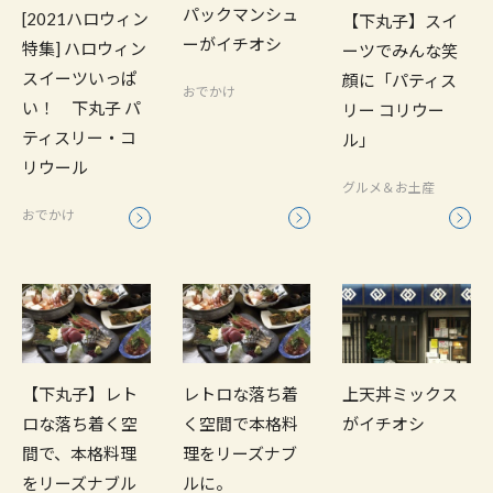
パックマンシュ
[2021ハロウィン
【下丸子】スイ
ーがイチオシ
特集] ハロウィン
ーツでみんな笑
スイーツいっぱ
顔に「パティス
おでかけ
い！ 下丸子 パ
リー コリウー
ティスリー・コ
ル」
リウール
グルメ＆お土産
おでかけ
【下丸子】レト
レトロな落ち着
上天丼ミックス
ロな落ち着く空
く空間で本格料
がイチオシ
間で、本格料理
理をリーズナブ
をリーズナブル
ルに。