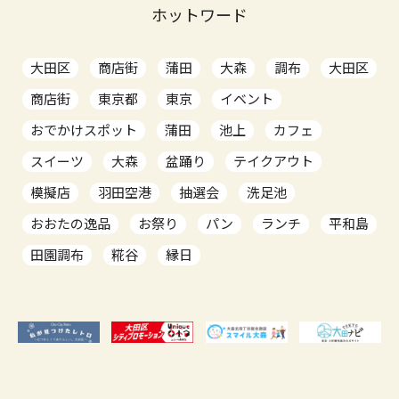
ホットワード
大田区
商店街
蒲田
大森
調布
大田区
商店街
東京都
東京
イベント
おでかけスポット
蒲田
池上
カフェ
スイーツ
大森
盆踊り
テイクアウト
模擬店
羽田空港
抽選会
洗足池
おおたの逸品
お祭り
パン
ランチ
平和島
田園調布
糀谷
縁日