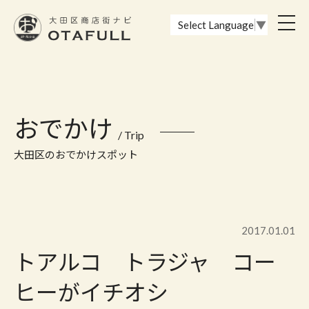
おーたふる 大田区商店街ナビ｜国際都市大田区の魅力的な商店街
toggl
Select Language
▼
navig
おでかけ
/ Trip
大田区のおでかけスポット
2017.01.01
トアルコ トラジャ コー
ヒーがイチオシ