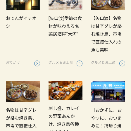
おでんがイチオ
【矢口渡】名物
[矢口渡]季節の食
シ
は甘辛ダレが絡
材が味わえる旬
む焼き鳥、市場
菜居酒屋“大河”
で直接仕入れの
魚も美味
おでかけ
グルメ＆お土産
グルメ＆お土産
刺し盛、カレイ
名物は甘辛ダレ
［おかずに、お
の野菜あんか
が絡む焼き鳥、
やつに、おつま
け、焼き鳥各種
市場で直接仕入
みに！持帰り焼