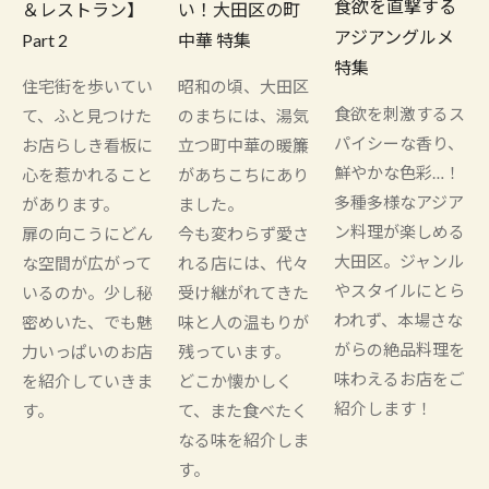
食欲を直撃する
＆レストラン】
い！大田区の町
アジアングルメ
Part 2
中華 特集
特集
住宅街を歩いてい
昭和の頃、大田区
食欲を刺激するス
て、ふと見つけた
のまちには、湯気
パイシーな香り、
お店らしき看板に
立つ町中華の暖簾
鮮やかな色彩…！
心を惹かれること
があちこちにあり
多種多様なアジア
があります。
ました。
ン料理が楽しめる
扉の向こうにどん
今も変わらず愛さ
大田区。ジャンル
な空間が広がって
れる店には、代々
やスタイルにとら
いるのか。少し秘
受け継がれてきた
われず、本場さな
密めいた、でも魅
味と人の温もりが
がらの絶品料理を
力いっぱいのお店
残っています。
味わえるお店をご
を紹介していきま
どこか懐かしく
紹介します！
す。
て、また食べたく
なる味を紹介しま
す。