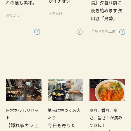
がイチオシ
れの魚も美味。
鳥］夕暮れ前に
焼き始めます 矢
おでかけ
おでかけ
口渡「鳥勢」
グルメ＆お土産
日常を少しリセッ
地元に根づく名店
彩り、香り、辛
ト
たち
さ、旨さ！が病み
【隠れ家カフェ
今日も寄りた
つきに！