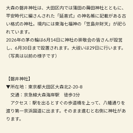
大森の磐井神社は、大田区内では蒲田の薭田神社とともに、
平安時代に編さんされた「延喜式」の神名帳に記載がある古
い格式の神社。境内には東海七福神の「笠島弁財天」が祀ら
れています。
2026年の茅の輪は6月14日に神社の崇敬会の皆さんが設営
し、6月30日まで設置されます。大祓いは29日に行います。
（写真は以前の様子です）
【磐井神社】
▼所在地：東京都大田区大森北2-20-8
交通：京急線大森海岸駅 徒歩3分
アクセス：駅を出るとすぐの歩道橋を上って、八幡通りを
渡り第一京浜国道に出ます。そのまま進むと右側に神社があ
ります。