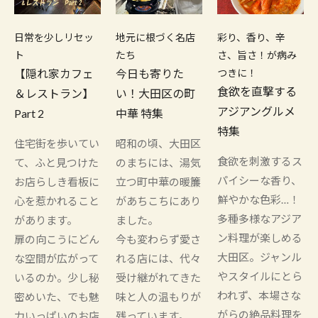
日常を少しリセッ
地元に根づく名店
彩り、香り、辛
ト
たち
さ、旨さ！が病み
【隠れ家カフェ
今日も寄りた
つきに！
食欲を直撃する
＆レストラン】
い！大田区の町
アジアングルメ
Part 2
中華 特集
特集
住宅街を歩いてい
昭和の頃、大田区
食欲を刺激するス
て、ふと見つけた
のまちには、湯気
パイシーな香り、
お店らしき看板に
立つ町中華の暖簾
鮮やかな色彩…！
心を惹かれること
があちこちにあり
多種多様なアジア
があります。
ました。
ン料理が楽しめる
扉の向こうにどん
今も変わらず愛さ
大田区。ジャンル
な空間が広がって
れる店には、代々
やスタイルにとら
いるのか。少し秘
受け継がれてきた
われず、本場さな
密めいた、でも魅
味と人の温もりが
がらの絶品料理を
力いっぱいのお店
残っています。