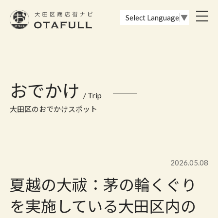
おーたふる 大田区商店街ナビ｜国際都市大田区の魅力的な商店街
toggl
Select Language
▼
navig
おでかけ
/ Trip
大田区のおでかけスポット
2026.05.08
夏越の大祓：茅の輪くぐり
を実施している大田区内の