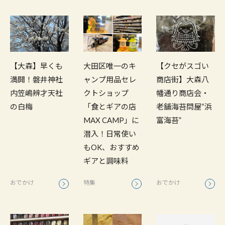
【大森】早くも
大田区唯一のキ
【クセがスゴい
満開！磐井神社
ャンプ用品セレ
商店街】大森八
内笠嶋辨才天社
クトショップ
幡通り商店会・
の白梅
「食とギアの店
老舗海苔問屋“浜
MAX CAMP」に
富海苔”
潜入！日常使い
もOK、おすすめ
ギアと調味料
おでかけ
特集
おでかけ