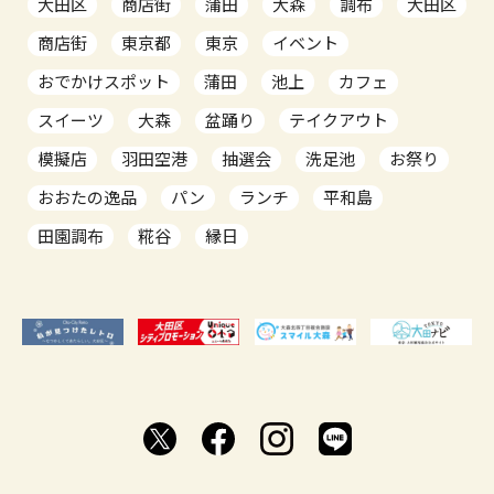
大田区
商店街
蒲田
大森
調布
大田区
商店街
東京都
東京
イベント
おでかけスポット
蒲田
池上
カフェ
スイーツ
大森
盆踊り
テイクアウト
模擬店
羽田空港
抽選会
洗足池
お祭り
おおたの逸品
パン
ランチ
平和島
田園調布
糀谷
縁日