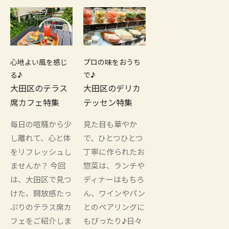
心地よい風を感じ
プロの味をおうち
る♪
で♪
大田区のテラス
大田区のデリカ
席カフェ特集
テッセン特集
毎日の喧騒から少
見た目も華やか
し離れて、心と体
で、ひとつひとつ
をリフレッシュし
丁寧に作られたお
ませんか？ 今回
惣菜は、ランチや
は、大田区で見つ
ディナーはもちろ
けた、開放感たっ
ん、ワインやパン
ぷりのテラス席カ
とのペアリングに
フェをご紹介しま
もぴったり♪日々