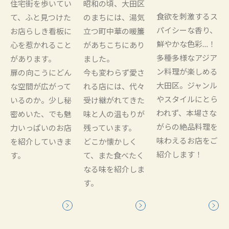
住宅街を歩いてい
昭和の頃、大田区
食欲を刺激するス
て、ふと見つけた
のまちには、湯気
パイシーな香り、
お店らしき看板に
立つ町中華の暖簾
鮮やかな色彩…！
心を惹かれること
があちこちにあり
多種多様なアジア
があります。
ました。
ン料理が楽しめる
扉の向こうにどん
今も変わらず愛さ
大田区。ジャンル
な空間が広がって
れる店には、代々
やスタイルにとら
いるのか。少し秘
受け継がれてきた
われず、本場さな
密めいた、でも魅
味と人の温もりが
がらの絶品料理を
力いっぱいのお店
残っています。
味わえるお店をご
を紹介していきま
どこか懐かしく
紹介します！
す。
て、また食べたく
なる味を紹介しま
す。