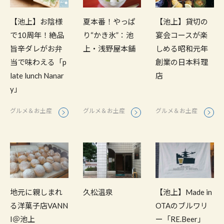
【池上】貸切の
【池上】お陰様
夏本番！やっぱ
宴会コースが楽
で10周年！絶品
り“かき氷”：池
しめる昭和元年
旨辛ダレがお弁
上・浅野屋本舗
創業の日本料理
当で味わえる「p
店
late lunch Nanar
y」
グルメ＆お土産
グルメ＆お土産
グルメ＆お土産
久松温泉
地元に親しまれ
【池上】Made in
る洋菓子店VANN
OTAのブルワリ
I＠池上
ー「RE.Beer」