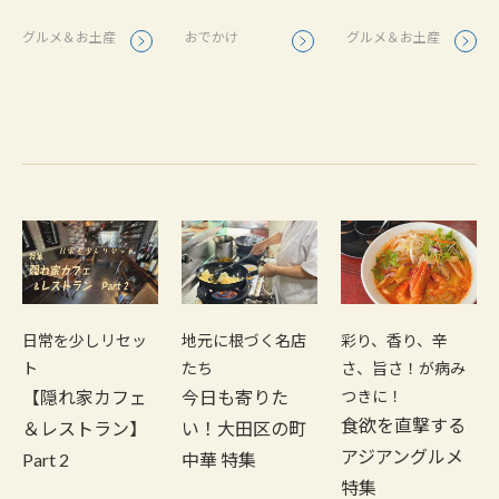
おでかけ
グルメ＆お土産
グルメ＆お土産
日常を少しリセッ
地元に根づく名店
彩り、香り、辛
ト
たち
さ、旨さ！が病み
【隠れ家カフェ
今日も寄りた
つきに！
食欲を直撃する
＆レストラン】
い！大田区の町
アジアングルメ
Part 2
中華 特集
特集