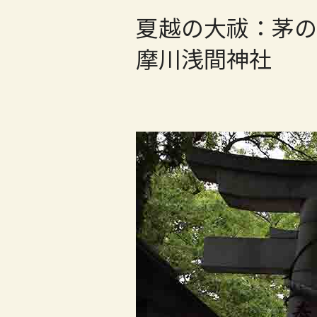
夏越の大祓：茅の
摩川浅間神社