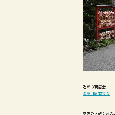
近隣の商店会
多摩川園商栄会
夏越の大祓：茅の