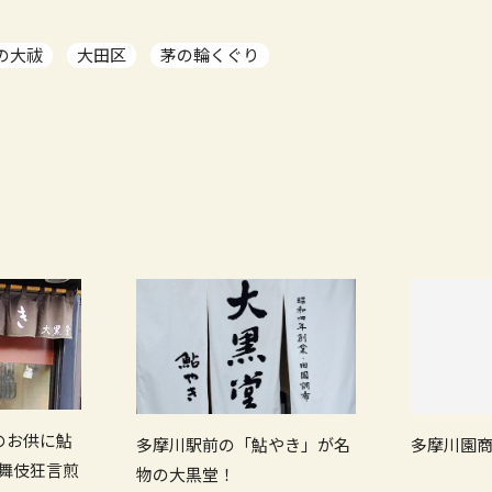
の大祓
大田区
茅の輪くぐり
歩のお供に鮎
多摩川駅前の「鮎やき」が名
多摩川園
歌舞伎狂言煎
物の大黒堂！