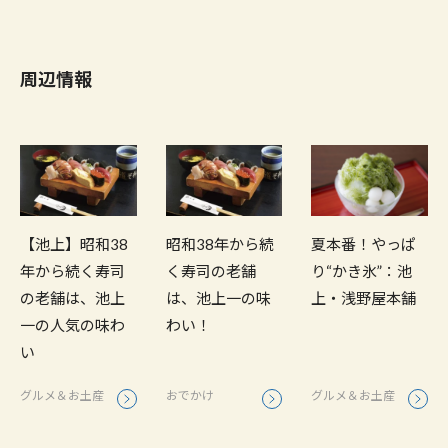
周辺情報
【池上】昭和38
昭和38年から続
夏本番！やっぱ
年から続く寿司
く寿司の老舗
り“かき氷”：池
の老舗は、池上
は、池上一の味
上・浅野屋本舗
一の人気の味わ
わい！
い
グルメ＆お土産
おでかけ
グルメ＆お土産