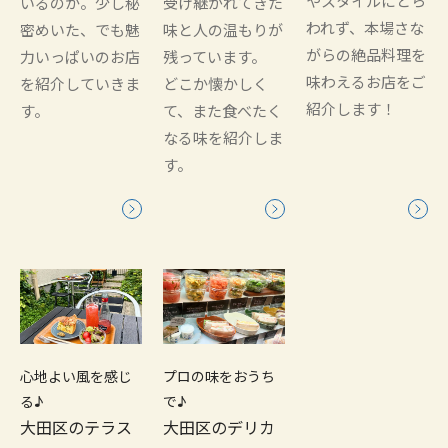
やスタイルにとら
いるのか。少し秘
受け継がれてきた
われず、本場さな
密めいた、でも魅
味と人の温もりが
がらの絶品料理を
力いっぱいのお店
残っています。
味わえるお店をご
を紹介していきま
どこか懐かしく
紹介します！
す。
て、また食べたく
なる味を紹介しま
す。
心地よい風を感じ
プロの味をおうち
る♪
で♪
大田区のテラス
大田区のデリカ