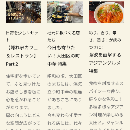
日常を少しリセッ
地元に根づく名店
彩り、香り、辛
ト
たち
さ、旨さ！が病み
【隠れ家カフェ
今日も寄りた
つきに！
食欲を直撃する
＆レストラン】
い！大田区の町
アジアングルメ
Part 2
中華 特集
特集
住宅街を歩いてい
昭和の頃、大田区
食欲を刺激するス
て、ふと見つけた
のまちには、湯気
パイシーな香り、
お店らしき看板に
立つ町中華の暖簾
鮮やかな色彩…！
心を惹かれること
があちこちにあり
多種多様なアジア
があります。
ました。
ン料理が楽しめる
扉の向こうにどん
今も変わらず愛さ
大田区。ジャンル
な空間が広がって
れる店には、代々