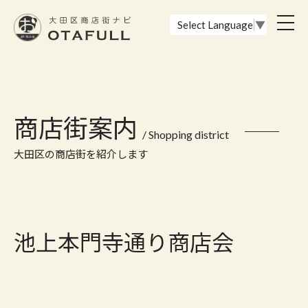
おーたふる 大田区商店街ナビ｜国際都市大田区の魅力的な商店街
toggl
Select Language
▼
navig
商店街案内
/ Shopping district
大田区の商店街を紹介します
池上本門寺通り商店会