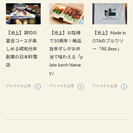
【池上】貸切の
【池上】お陰様
【池上】Made in
宴会コースが楽
で10周年！絶品
OTAのブルワリ
しめる昭和元年
旨辛ダレがお弁
ー「RE.Beer」
創業の日本料理
当で味わえる「p
店
late lunch Nanar
y」
グルメ＆お土産
グルメ＆お土産
グルメ＆お土産