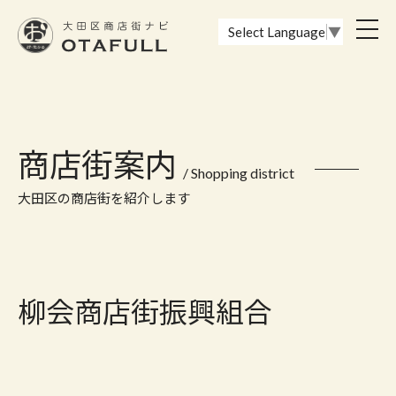
おーたふる 大田区商店街ナビ｜国際都市大田区の魅力的な商店街
toggl
Select Language
▼
navig
商店街案内
/ Shopping district
大田区の商店街を紹介します
柳会商店街振興組合