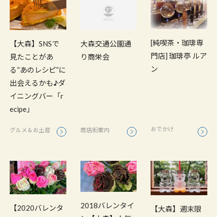
[純喫茶・珈琲専
【大森】SNSで
大森交通公園通
門店] 珈琲亭 ルア
見たことがあ
り商栄会
ン
る“あのレシピ”に
出会えるかも♪ダ
イニングバー「r
ecipe」
おでかけ
グルメ＆お土産
商店街案内
2018バレンタイ
【2020バレンタ
【大森】週末限