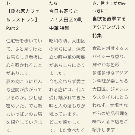
ト
たち
さ、旨さ！が病み
【隠れ家カフェ
今日も寄りた
つきに！
食欲を直撃する
＆レストラン】
い！大田区の町
アジアングルメ
Part 2
中華 特集
特集
住宅街を歩いてい
昭和の頃、大田区
食欲を刺激するス
て、ふと見つけた
のまちには、湯気
パイシーな香り、
お店らしき看板に
立つ町中華の暖簾
鮮やかな色彩…！
心を惹かれること
があちこちにあり
多種多様なアジア
があります。
ました。
ン料理が楽しめる
扉の向こうにどん
今も変わらず愛さ
大田区。ジャンル
な空間が広がって
れる店には、代々
やスタイルにとら
いるのか。少し秘
受け継がれてきた
われず、本場さな
密めいた、でも魅
味と人の温もりが
がらの絶品料理を
力いっぱいのお店
残っています。
味わえるお店をご
を紹介していきま
どこか懐かしく
紹介します！
す。
て、また食べたく