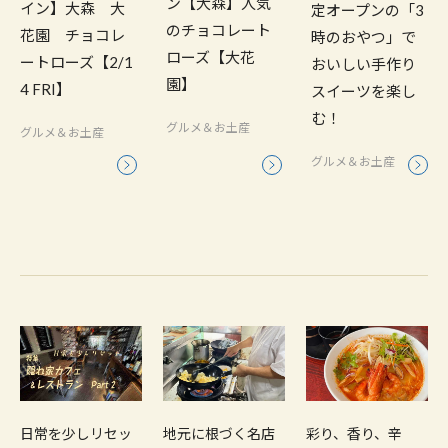
ン【大森】人気
イン】大森 大
定オープンの「3
のチョコレート
花園 チョコレ
時のおやつ」で
ローズ【大花
ートローズ【2/1
おいしい手作り
園】
4 FRI】
スイーツを楽し
む！
グルメ＆お土産
グルメ＆お土産
グルメ＆お土産
日常を少しリセッ
地元に根づく名店
彩り、香り、辛