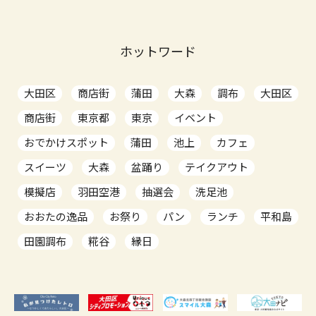
ホットワード
大田区
商店街
蒲田
大森
調布
大田区
商店街
東京都
東京
イベント
おでかけスポット
蒲田
池上
カフェ
スイーツ
大森
盆踊り
テイクアウト
模擬店
羽田空港
抽選会
洗足池
おおたの逸品
お祭り
パン
ランチ
平和島
田園調布
糀谷
縁日