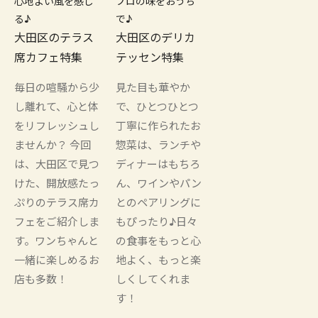
心地よい風を感じ
プロの味をおうち
る♪
で♪
大田区のテラス
大田区のデリカ
席カフェ特集
テッセン特集
毎日の喧騒から少
見た目も華やか
し離れて、心と体
で、ひとつひとつ
をリフレッシュし
丁寧に作られたお
ませんか？ 今回
惣菜は、ランチや
は、大田区で見つ
ディナーはもちろ
けた、開放感たっ
ん、ワインやパン
ぷりのテラス席カ
とのペアリングに
フェをご紹介しま
もぴったり♪日々
す。ワンちゃんと
の食事をもっと心
一緒に楽しめるお
地よく、もっと楽
店も多数！
しくしてくれま
す！