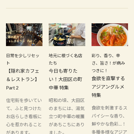
日常を少しリセッ
地元に根づく名店
彩り、香り、辛
ト
たち
さ、旨さ！が病み
【隠れ家カフェ
今日も寄りた
つきに！
食欲を直撃する
＆レストラン】
い！大田区の町
アジアングルメ
Part 2
中華 特集
特集
住宅街を歩いてい
昭和の頃、大田区
食欲を刺激するス
て、ふと見つけた
のまちには、湯気
パイシーな香り、
お店らしき看板に
立つ町中華の暖簾
鮮やかな色彩…！
心を惹かれること
があちこちにあり
多種多様なアジア
があります。
ました。