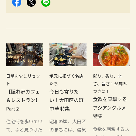
日常を少しリセッ
地元に根づく名店
彩り、香り、辛
ト
たち
さ、旨さ！が病み
【隠れ家カフェ
今日も寄りた
つきに！
食欲を直撃する
＆レストラン】
い！大田区の町
アジアングルメ
Part 2
中華 特集
特集
住宅街を歩いてい
昭和の頃、大田区
食欲を刺激するス
て、ふと見つけた
のまちには、湯気