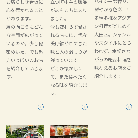
パイシーな香り、
お店らしき看板に
立つ町中華の暖簾
鮮やかな色彩…！
心を惹かれること
があちこちにあり
多種多様なアジア
があります。
ました。
ン料理が楽しめる
扉の向こうにどん
今も変わらず愛さ
大田区。ジャンル
な空間が広がって
れる店には、代々
やスタイルにとら
いるのか。少し秘
受け継がれてきた
われず、本場さな
密めいた、でも魅
味と人の温もりが
がらの絶品料理を
力いっぱいのお店
残っています。
味わえるお店をご
を紹介していきま
どこか懐かしく
紹介します！
す。
て、また食べたく
なる味を紹介しま
す。