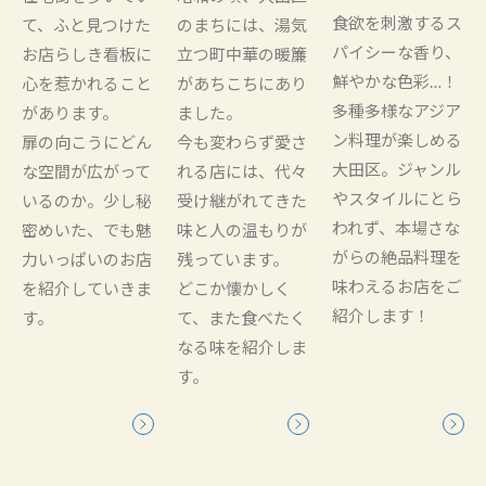
食欲を刺激するス
て、ふと見つけた
のまちには、湯気
パイシーな香り、
お店らしき看板に
立つ町中華の暖簾
鮮やかな色彩…！
心を惹かれること
があちこちにあり
多種多様なアジア
があります。
ました。
ン料理が楽しめる
扉の向こうにどん
今も変わらず愛さ
大田区。ジャンル
な空間が広がって
れる店には、代々
やスタイルにとら
いるのか。少し秘
受け継がれてきた
われず、本場さな
密めいた、でも魅
味と人の温もりが
がらの絶品料理を
力いっぱいのお店
残っています。
味わえるお店をご
を紹介していきま
どこか懐かしく
紹介します！
す。
て、また食べたく
なる味を紹介しま
す。