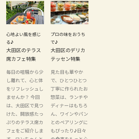
心地よい風を感じ
プロの味をおうち
る♪
で♪
大田区のテラス
大田区のデリカ
席カフェ特集
テッセン特集
毎日の喧騒から少
見た目も華やか
し離れて、心と体
で、ひとつひとつ
をリフレッシュし
丁寧に作られたお
ませんか？ 今回
惣菜は、ランチや
は、大田区で見つ
ディナーはもちろ
けた、開放感たっ
ん、ワインやパン
ぷりのテラス席カ
とのペアリングに
フェをご紹介しま
もぴったり♪日々
す。ワンちゃんと
の食事をもっと心