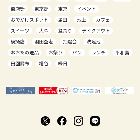
商店街
東京都
東京
イベント
おでかけスポット
蒲田
池上
カフェ
スイーツ
大森
盆踊り
テイクアウト
模擬店
羽田空港
抽選会
洗足池
おおたの逸品
お祭り
パン
ランチ
平和島
田園調布
糀谷
縁日