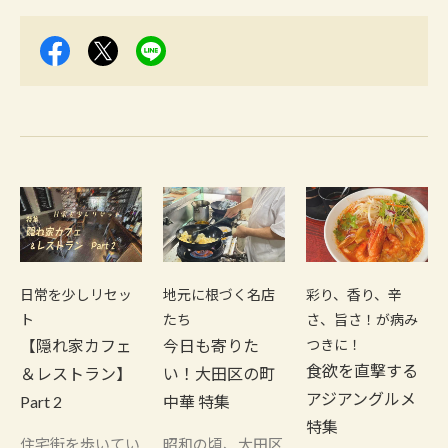
日常を少しリセッ
地元に根づく名店
彩り、香り、辛
ト
たち
さ、旨さ！が病み
【隠れ家カフェ
今日も寄りた
つきに！
食欲を直撃する
＆レストラン】
い！大田区の町
アジアングルメ
Part 2
中華 特集
特集
住宅街を歩いてい
昭和の頃、大田区