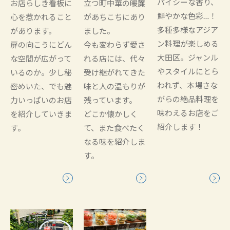
パイシーな香り、
お店らしき看板に
立つ町中華の暖簾
鮮やかな色彩…！
心を惹かれること
があちこちにあり
多種多様なアジア
があります。
ました。
ン料理が楽しめる
扉の向こうにどん
今も変わらず愛さ
大田区。ジャンル
な空間が広がって
れる店には、代々
やスタイルにとら
いるのか。少し秘
受け継がれてきた
われず、本場さな
密めいた、でも魅
味と人の温もりが
がらの絶品料理を
力いっぱいのお店
残っています。
味わえるお店をご
を紹介していきま
どこか懐かしく
紹介します！
す。
て、また食べたく
なる味を紹介しま
す。