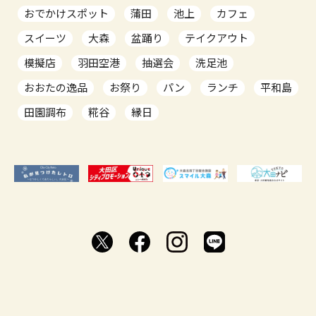
おでかけスポット
蒲田
池上
カフェ
スイーツ
大森
盆踊り
テイクアウト
模擬店
羽田空港
抽選会
洗足池
おおたの逸品
お祭り
パン
ランチ
平和島
田園調布
糀谷
縁日