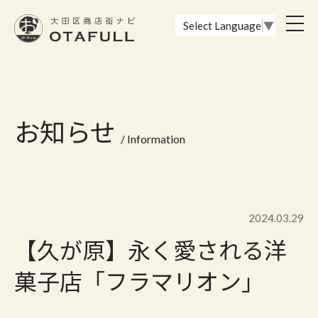
おーたふる 大田区商店街ナビ｜国際都市大田区の魅力的な商店街
toggl
Select Language
▼
navig
お知らせ
/ Information
2024.03.29
【久が原】永く愛される洋
菓子店「フラマリオン」