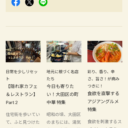
日常を少しリセッ
地元に根づく名店
彩り、香り、辛
ト
たち
さ、旨さ！が病み
【隠れ家カフェ
今日も寄りた
つきに！
食欲を直撃する
＆レストラン】
い！大田区の町
アジアングルメ
Part 2
中華 特集
特集
住宅街を歩いてい
昭和の頃、大田区
食欲を刺激するス
て、ふと見つけた
のまちには、湯気