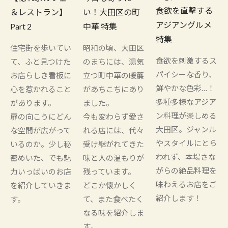
食欲を直撃する
＆レストラン】
い！大田区の町
アジアングルメ
Part 2
中華 特集
特集
住宅街を歩いてい
昭和の頃、大田区
食欲を刺激するス
て、ふと見つけた
のまちには、湯気
パイシーな香り、
お店らしき看板に
立つ町中華の暖簾
鮮やかな色彩…！
心を惹かれること
があちこちにあり
多種多様なアジア
があります。
ました。
ン料理が楽しめる
扉の向こうにどん
今も変わらず愛さ
大田区。ジャンル
な空間が広がって
れる店には、代々
やスタイルにとら
いるのか。少し秘
受け継がれてきた
われず、本場さな
密めいた、でも魅
味と人の温もりが
がらの絶品料理を
力いっぱいのお店
残っています。
味わえるお店をご
を紹介していきま
どこか懐かしく
紹介します！
す。
て、また食べたく
なる味を紹介しま
す。