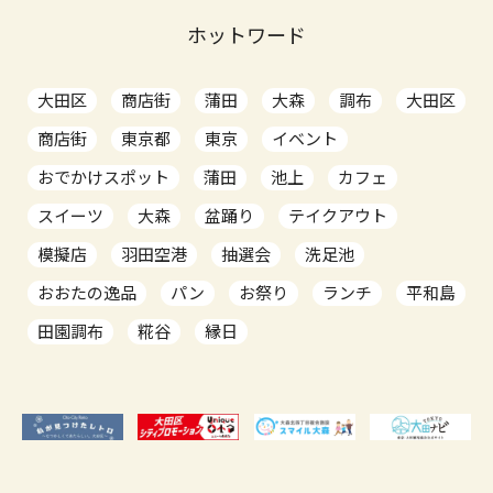
ホットワード
大田区
商店街
蒲田
大森
調布
大田区
商店街
東京都
東京
イベント
おでかけスポット
蒲田
池上
カフェ
スイーツ
大森
盆踊り
テイクアウト
模擬店
羽田空港
抽選会
洗足池
おおたの逸品
パン
お祭り
ランチ
平和島
田園調布
糀谷
縁日