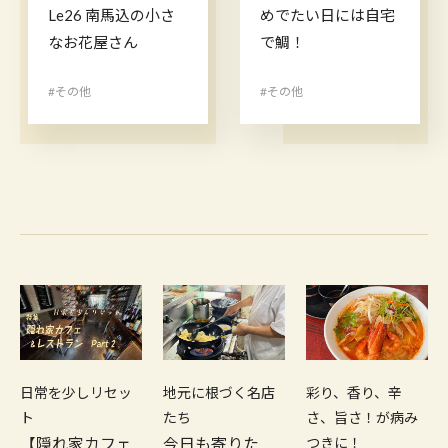
Le26 南馬込の小さ
めでたい日には自宅
なお花屋さん
で鯛！
#その他
#その他
日常を少しリセッ
地元に根づく名店
彩り、香り、辛
ト
たち
さ、旨さ！が病み
【隠れ家カフェ
今日も寄りた
つきに！