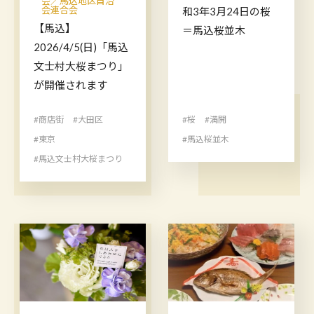
会／馬込地区自治
会連合会
和3年3月24日の桜
【馬込】
＝馬込桜並木
2026/4/5(日)「馬込
文士村大桜まつり」
が開催されます
#商店街
#大田区
#桜
#満開
#東京
#馬込桜並木
#馬込文士村大桜まつり