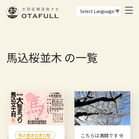
おーたふる 大田区商店街ナビ｜国際都市大田区の魅力的な商店街
toggl
Select Language
▼
navig
馬込桜並木 の一覧
馬込商店会連合睦
こちらは満開です 令