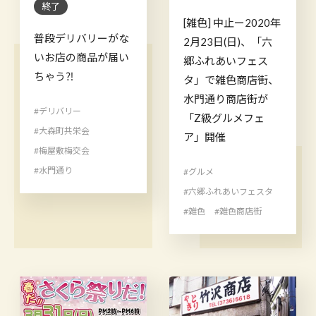
終了
[雑色] 中止ー2020年
普段デリバリーがな
2月23日(日)、「六
いお店の商品が届い
郷ふれあいフェス
ちゃう⁈
タ」で雑色商店街、
水門通り商店街が
#デリバリー
「Z級グルメフェ
#大森町共栄会
ア」開催
#梅屋敷梅交会
#水門通り
#グルメ
#六郷ふれあいフェスタ
#雑色
#雑色商店街