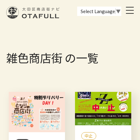
おーたふる 大田区商店街ナビ｜国際都市大田区の魅力的な商店街
toggl
Select Language
▼
navig
雑色商店街 の一覧
中止