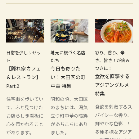
日常を少しリセッ
地元に根づく名店
彩り、香り、辛
ト
たち
さ、旨さ！が病み
【隠れ家カフェ
今日も寄りた
つきに！
食欲を直撃する
＆レストラン】
い！大田区の町
アジアングルメ
Part 2
中華 特集
特集
住宅街を歩いてい
昭和の頃、大田区
食欲を刺激するス
て、ふと見つけた
のまちには、湯気
パイシーな香り、
お店らしき看板に
立つ町中華の暖簾
鮮やかな色彩…！
心を惹かれること
があちこちにあり
多種多様なアジア
があります。
ました。