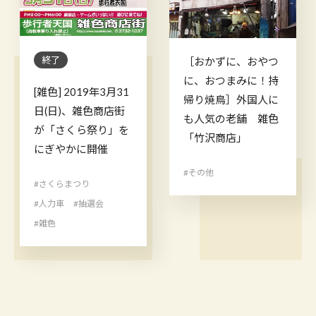
終了
［おかずに、おやつ
に、おつまみに！持
[雑色] 2019年3月31
帰り焼鳥］外国人に
日(日)、雑色商店街
も人気の老舗 雑色
が「さくら祭り」を
「竹沢商店」
にぎやかに開催
#その他
#さくらまつり
#人力車
#抽選会
#雑色