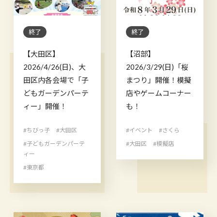
終了
終了
【大田区】
【沼部】
2026/4/26(日)、大
2026/3/29(日)「桜
田区内各会場で「子
まつり」開催！模擬
どもガーデンパーテ
店やゲームコーナー
ィー」開催！
も！
#ちびっ子
#大田区
#イベント
#さくら
#子どもガーデンパーテ
#大田区
#模擬店
ィー
#東京都