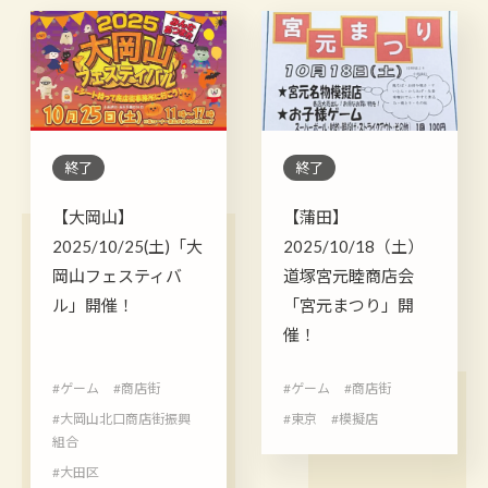
終了
終了
【大岡山】
【蒲田】
2025/10/25(土)「大
2025/10/18（土）
岡山フェスティバ
道塚宮元睦商店会
ル」開催！
「宮元まつり」開
催！
#ゲーム
#商店街
#ゲーム
#商店街
#大岡山北口商店街振興
#東京
#模擬店
組合
#大田区