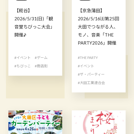
【糀谷】
【京急蒲田】
2026/5/31(日)「観
2026/5/16㈯第25回
音堂ちびっこ大会」
大田でつながる人、
開催♪
モノ、音楽「THE
PARTY2026」開催
#イベント
#ゲーム
#THE PARTY
#ちびっこ
#商店街
#イベント
#ザ・パーティー
#大田工業連合会