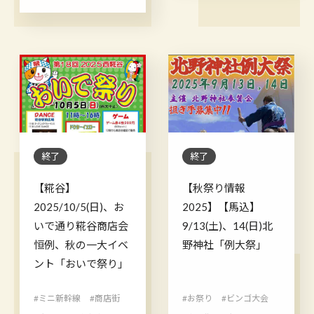
終了
終了
【糀谷】
【秋祭り情報
2025/10/5(日)、お
2025】【馬込】
いで通り糀谷商店会
9/13(土)、14(日)北
恒例、秋の一大イベ
野神社「例大祭」
ント「おいで祭り」
#ミニ新幹線
#商店街
#お祭り
#ビンゴ大会