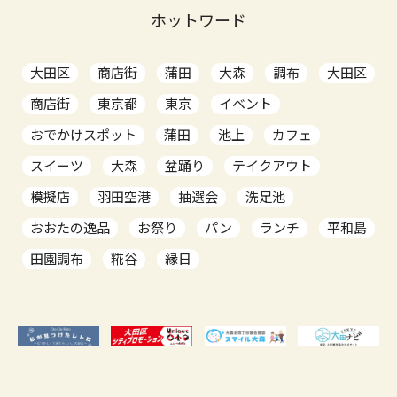
ホットワード
大田区
商店街
蒲田
大森
調布
大田区
商店街
東京都
東京
イベント
おでかけスポット
蒲田
池上
カフェ
スイーツ
大森
盆踊り
テイクアウト
模擬店
羽田空港
抽選会
洗足池
おおたの逸品
お祭り
パン
ランチ
平和島
田園調布
糀谷
縁日