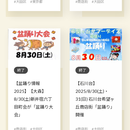
#大田区
#東京都
#商店街
#大田区
終了
終了
【盆踊り情報
【石川台】
2025】【大森】
2025/8/30(土)・
8/30(土)新井宿六丁
31(日) 石川台希望ヶ
目町会が「盆踊り大
丘商店街「盆踊り」
会」
開催
#商店街
#大田区
#商店街
#大田区