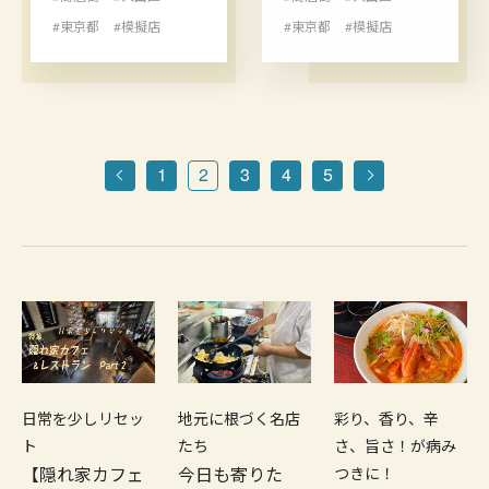
#東京都
#模擬店
#東京都
#模擬店
1
2
3
4
5
日常を少しリセッ
地元に根づく名店
彩り、香り、辛
ト
たち
さ、旨さ！が病み
【隠れ家カフェ
今日も寄りた
つきに！