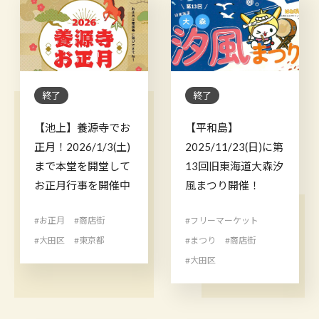
終了
終了
【池上】養源寺でお
【平和島】
正月！2026/1/3(土)
2025/11/23(日)に第
まで本堂を開堂して
13回旧東海道大森汐
お正月行事を開催中
風まつり開催！
#お正月
#商店街
#フリーマーケット
#大田区
#東京都
#まつり
#商店街
#大田区