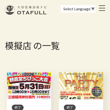
おーたふる 大田区商店街ナビ｜国際都市大田区の魅力的な商店街
toggl
Select Language
▼
navig
模擬店 の一覧
終了
終了