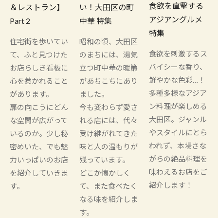
食欲を直撃する
＆レストラン】
い！大田区の町
アジアングルメ
Part 2
中華 特集
特集
住宅街を歩いてい
昭和の頃、大田区
食欲を刺激するス
て、ふと見つけた
のまちには、湯気
パイシーな香り、
お店らしき看板に
立つ町中華の暖簾
鮮やかな色彩…！
心を惹かれること
があちこちにあり
多種多様なアジア
があります。
ました。
ン料理が楽しめる
扉の向こうにどん
今も変わらず愛さ
大田区。ジャンル
な空間が広がって
れる店には、代々
やスタイルにとら
いるのか。少し秘
受け継がれてきた
われず、本場さな
密めいた、でも魅
味と人の温もりが
がらの絶品料理を
力いっぱいのお店
残っています。
味わえるお店をご
を紹介していきま
どこか懐かしく
紹介します！
す。
て、また食べたく
なる味を紹介しま
す。