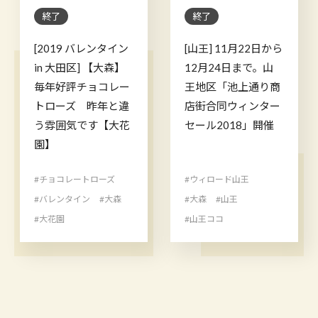
終了
終了
[2019 バレンタイン
[山王] 11月22日から
in 大田区] 【大森】
12月24日まで。山
毎年好評チョコレー
王地区「池上通り商
トローズ 昨年と違
店街合同ウィンター
う雰囲気です【大花
セール2018」開催
園】
#チョコレートローズ
#ウィロード山王
#バレンタイン
#大森
#大森
#山王
#大花園
#山王ココ