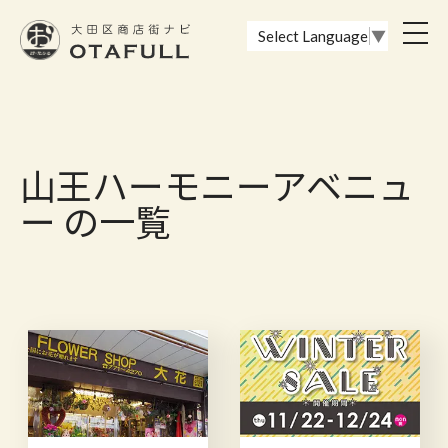
おーたふる 大田区商店街ナビ｜国際都市大田区の魅力的な商店街
toggl
Select Language
▼
navig
山王ハーモニーアベニュ
ー の一覧