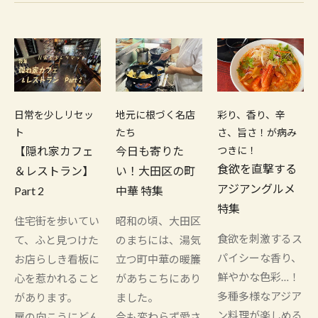
日常を少しリセッ
地元に根づく名店
彩り、香り、辛
ト
たち
さ、旨さ！が病み
【隠れ家カフェ
今日も寄りた
つきに！
食欲を直撃する
＆レストラン】
い！大田区の町
アジアングルメ
Part 2
中華 特集
特集
住宅街を歩いてい
昭和の頃、大田区
食欲を刺激するス
て、ふと見つけた
のまちには、湯気
パイシーな香り、
お店らしき看板に
立つ町中華の暖簾
鮮やかな色彩…！
心を惹かれること
があちこちにあり
多種多様なアジア
があります。
ました。
ン料理が楽しめる
扉の向こうにどん
今も変わらず愛さ