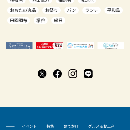
模擬店
羽田空港
抽選会
洗足池
おおたの逸品
お祭り
パン
ランチ
平和島
田園調布
糀谷
縁日
イベント
特集
おでかけ
グルメ＆お土産