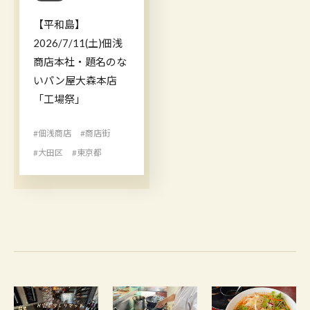
【平和島】
2026/7/11(土)佃浅
商店本社・題名のな
いパン屋大森本店
「工場祭」
#佃浅商店
#商店街
#大田区
#東京都