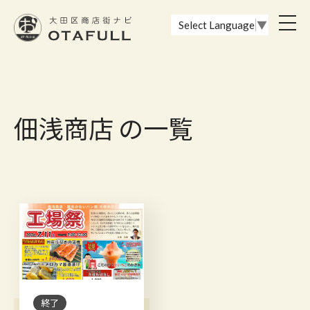
おーたふる 大田区商店街ナビ｜国際都市大田区の魅力的な商店街
toggl
Select Language
▼
navig
佃浅商店 の一覧
終了