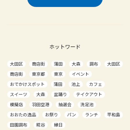
ホットワード
大田区
商店街
蒲田
大森
調布
大田区
商店街
東京都
東京
イベント
おでかけスポット
蒲田
池上
カフェ
スイーツ
大森
盆踊り
テイクアウト
模擬店
羽田空港
抽選会
洗足池
おおたの逸品
お祭り
パン
ランチ
平和島
田園調布
糀谷
縁日