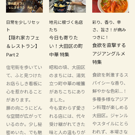
日常を少しリセッ
地元に根づく名店
彩り、香り、辛
ト
たち
さ、旨さ！が病み
【隠れ家カフェ
今日も寄りた
つきに！
食欲を直撃する
＆レストラン】
い！大田区の町
アジアングルメ
Part 2
中華 特集
特集
住宅街を歩いてい
昭和の頃、大田区
食欲を刺激するス
て、ふと見つけた
のまちには、湯気
パイシーな香り、
お店らしき看板に
立つ町中華の暖簾
鮮やかな色彩…！
心を惹かれること
があちこちにあり
多種多様なアジア
があります。
ました。
ン料理が楽しめる
扉の向こうにどん
今も変わらず愛さ
大田区。ジャンル
な空間が広がって
れる店には、代々
やスタイルにとら
いるのか。少し秘
受け継がれてきた
われず、本場さな
密めいた、でも魅
味と人の温もりが