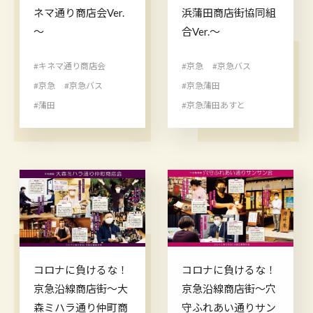
ネマ通り商店会Ver.
浜蒲田商店街協同組
～
合Ver.～
#キネマ通り商店会
#京急
#京急バス
#京急
#京急バス
#京急蒲田
#蒲田
#京急蒲田あすと
コロナに負けるな！
コロナに負けるな！
京急沿線商店街～大
京急沿線商店街～穴
森ミハラ通り仲町商
守ふれあい通りサン