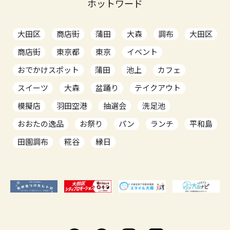
ホットワード
大田区
商店街
蒲田
大森
調布
大田区
商店街
東京都
東京
イベント
おでかけスポット
蒲田
池上
カフェ
スイーツ
大森
盆踊り
テイクアウト
模擬店
羽田空港
抽選会
洗足池
おおたの逸品
お祭り
パン
ランチ
平和島
田園調布
糀谷
縁日