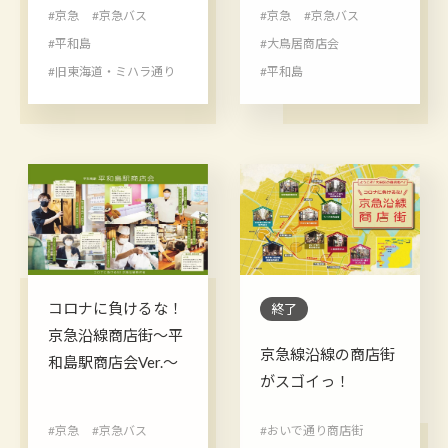
#京急
#京急バス
#京急
#京急バス
#平和島
#大鳥居商店会
#旧東海道・ミハラ通り
#平和島
コロナに負けるな！
終了
京急沿線商店街～平
京急線沿線の商店街
和島駅商店会Ver.～
がスゴイっ！
#京急
#京急バス
#おいで通り商店街