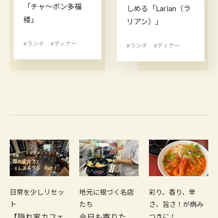
「チャ〜ボン多福
しめる「Larian（ラ
楼」
リアン）」
#ランチ
#ディナー
#ランチ
#ディナー
日常を少しリセッ
地元に根づく名店
彩り、香り、辛
ト
たち
さ、旨さ！が病み
【隠れ家カフェ
今日も寄りた
つきに！