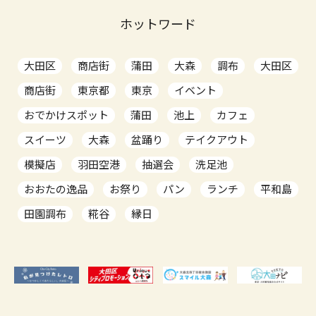
ホットワード
大田区
商店街
蒲田
大森
調布
大田区
商店街
東京都
東京
イベント
おでかけスポット
蒲田
池上
カフェ
スイーツ
大森
盆踊り
テイクアウト
模擬店
羽田空港
抽選会
洗足池
おおたの逸品
お祭り
パン
ランチ
平和島
田園調布
糀谷
縁日