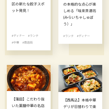
区の新たな餃子スポ
の本格的な点心が楽
ット発見！
しめる「味来茶酒坊
(みらいちゃしゅぼ
う）」
#ディナー
#ランチ
#ランチ
#ディナー
#中華
#商店街
【蒲田】こだわり抜
【西馬込】本格中華
いた薬膳中華の名店
デリが日替わりで楽