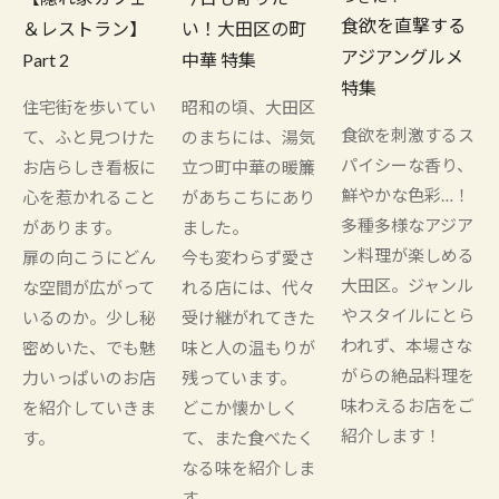
食欲を直撃する
＆レストラン】
い！大田区の町
アジアングルメ
Part 2
中華 特集
特集
住宅街を歩いてい
昭和の頃、大田区
食欲を刺激するス
て、ふと見つけた
のまちには、湯気
パイシーな香り、
お店らしき看板に
立つ町中華の暖簾
鮮やかな色彩…！
心を惹かれること
があちこちにあり
多種多様なアジア
があります。
ました。
ン料理が楽しめる
扉の向こうにどん
今も変わらず愛さ
大田区。ジャンル
な空間が広がって
れる店には、代々
やスタイルにとら
いるのか。少し秘
受け継がれてきた
われず、本場さな
密めいた、でも魅
味と人の温もりが
がらの絶品料理を
力いっぱいのお店
残っています。
味わえるお店をご
を紹介していきま
どこか懐かしく
紹介します！
す。
て、また食べたく
なる味を紹介しま
す。