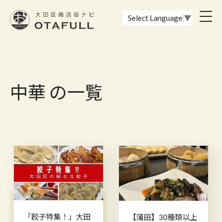
おーたふる 大田区商店街ナビ｜国際都市大田区の魅力的な商店街
toggl
Select Language
▼
navig
中華 の一覧
「餃子特集！」大田
【蒲田】30種類以上