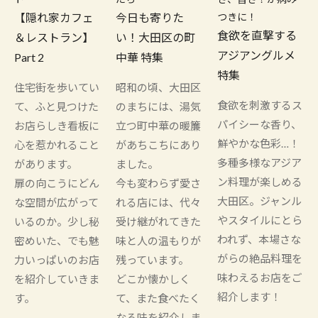
【隠れ家カフェ
今日も寄りた
つきに！
食欲を直撃する
＆レストラン】
い！大田区の町
アジアングルメ
Part 2
中華 特集
特集
住宅街を歩いてい
昭和の頃、大田区
食欲を刺激するス
て、ふと見つけた
のまちには、湯気
パイシーな香り、
お店らしき看板に
立つ町中華の暖簾
鮮やかな色彩…！
心を惹かれること
があちこちにあり
多種多様なアジア
があります。
ました。
ン料理が楽しめる
扉の向こうにどん
今も変わらず愛さ
大田区。ジャンル
な空間が広がって
れる店には、代々
やスタイルにとら
いるのか。少し秘
受け継がれてきた
われず、本場さな
密めいた、でも魅
味と人の温もりが
がらの絶品料理を
力いっぱいのお店
残っています。
味わえるお店をご
を紹介していきま
どこか懐かしく
紹介します！
す。
て、また食べたく
なる味を紹介しま