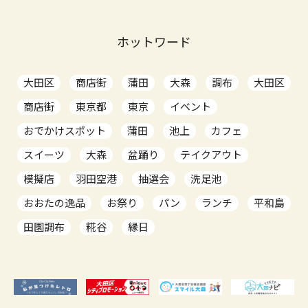
ホットワード
大田区
商店街
蒲田
大森
調布
大田区
商店街
東京都
東京
イベント
おでかけスポット
蒲田
池上
カフェ
スイーツ
大森
盆踊り
テイクアウト
模擬店
羽田空港
抽選会
洗足池
おおたの逸品
お祭り
パン
ランチ
平和島
田園調布
糀谷
縁日