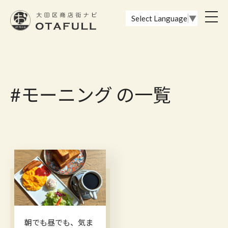
おーたふる 大田区商店街ナビ｜国際都市大田区の魅力的な商店街
toggl
Select Language
▼
navig
#モーニング の一覧
朝でも昼でも、気ま