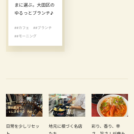
まに選ぶ。大田区の
ゆるっとブランチ♪
##カフェ
##ブランチ
##モーニング
日常を少しリセッ
地元に根づく名店
彩り、香り、辛
ト
たち
さ、旨さ！が病み