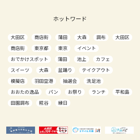
ホットワード
大田区
商店街
蒲田
大森
調布
大田区
商店街
東京都
東京
イベント
おでかけスポット
蒲田
池上
カフェ
スイーツ
大森
盆踊り
テイクアウト
模擬店
羽田空港
抽選会
洗足池
おおたの逸品
パン
お祭り
ランチ
平和島
田園調布
糀谷
縁日