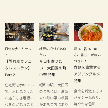
日常を少しリセッ
地元に根づく名店
彩り、香り、辛
ト
たち
さ、旨さ！が病み
【隠れ家カフェ
今日も寄りた
つきに！
食欲を直撃する
＆レストラン】
い！大田区の町
アジアングルメ
Part 2
中華 特集
特集
住宅街を歩いてい
昭和の頃、大田区
食欲を刺激するス
て、ふと見つけた
のまちには、湯気
パイシーな香り、
お店らしき看板に
立つ町中華の暖簾
鮮やかな色彩…！
心を惹かれること
があちこちにあり