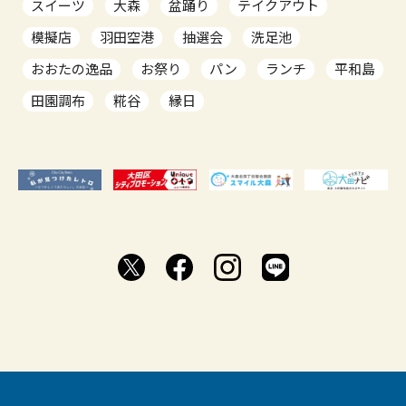
スイーツ
大森
盆踊り
テイクアウト
模擬店
羽田空港
抽選会
洗足池
おおたの逸品
お祭り
パン
ランチ
平和島
田園調布
糀谷
縁日