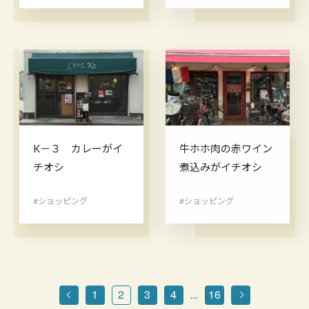
K－３ カレーがイ
牛ホホ肉の赤ワイン
チオシ
煮込みがイチオシ
#ショッピング
#ショッピング
1
2
3
4
16
…