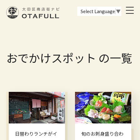
おーたふる 大田区商店街ナビ｜国際都市大田区の魅力的な商店街
toggl
Select Language
▼
navig
おでかけスポット の一覧
日替わりランチがイ
旬のお刺身盛り合わ