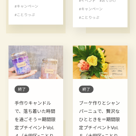
#イベント
#おでかけ
#キャンペーン
#キャンペーン
#ことりっぷ
#ことりっぷ
終了
終了
手作りキャンドル
ブーケ作りとシャン
で、落ち着いた時間
パーニュで、贅沢な
を過ごそう＝期間限
ひとときを＝期間限
定プチイベントVol.
定プチイベントVol.
４（大田区×ことり
５（大田区×ことり