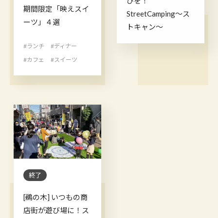
びを！
期間限定「映えスイ
StreetCamping～ス
ーツ」４選
トキャン～
#ランチ
#ディナー
#カフェ
#スイーツ
終了
[鵜の木] いつもの商
店街が遊び場に！ス