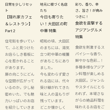
日常を少しリセッ
地元に根づく名店
彩り、香り、辛
ト
たち
さ、旨さ！が病み
【隠れ家カフェ
今日も寄りた
つきに！
食欲を直撃する
＆レストラン】
い！大田区の町
アジアングルメ
Part 2
中華 特集
特集
住宅街を歩いてい
昭和の頃、大田区
食欲を刺激するス
て、ふと見つけた
のまちには、湯気
パイシーな香り、
お店らしき看板に
立つ町中華の暖簾
鮮やかな色彩…！
心を惹かれること
があちこちにあり
多種多様なアジア
があります。
ました。
ン料理が楽しめる
扉の向こうにどん
今も変わらず愛さ
大田区。ジャンル
な空間が広がって
れる店には、代々
やスタイルにとら
いるのか。少し秘
受け継がれてきた
われず、本場さな
密めいた、でも魅
味と人の温もりが
がらの絶品料理を
力いっぱいのお店
残っています。
味わえるお店をご
を紹介していきま
どこか懐かしく