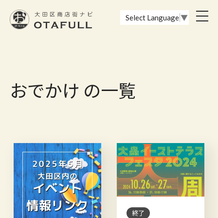
おーたふる 大田区商店街ナビ｜国際都市大田区の魅力的な商店街
toggl
Select Language
▼
navig
おでかけ の一覧
終了