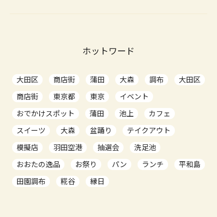
ホットワード
大田区
商店街
蒲田
大森
調布
大田区
商店街
東京都
東京
イベント
おでかけスポット
蒲田
池上
カフェ
スイーツ
大森
盆踊り
テイクアウト
模擬店
羽田空港
抽選会
洗足池
おおたの逸品
お祭り
パン
ランチ
平和島
田園調布
糀谷
縁日