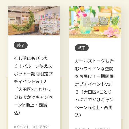
終了
終了
推し活にもぴった
ガールズトークも弾
り！バルーン映えス
むハワイアンな空間
ポット＝期間限定プ
をお届け！＝期間限
チイベントVol.２
定プチイベントVol.
（大田区×ことりっ
３（大田区×ことり
ぷおでかけキャンペ
っぷおでかけキャン
ーンin池上・西馬
ペーンin池上・西馬
込）
込）
#イベント
#おでかけ