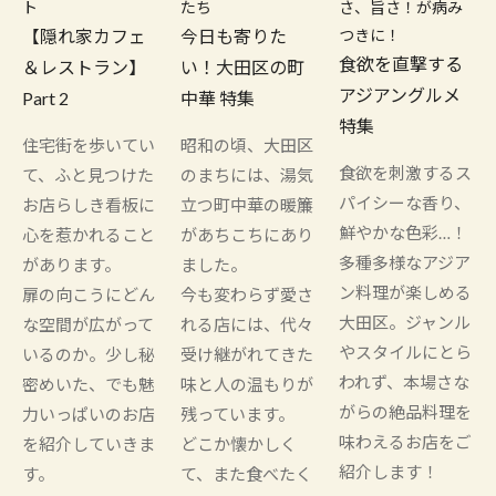
ト
たち
さ、旨さ！が病み
【隠れ家カフェ
今日も寄りた
つきに！
食欲を直撃する
＆レストラン】
い！大田区の町
アジアングルメ
Part 2
中華 特集
特集
住宅街を歩いてい
昭和の頃、大田区
食欲を刺激するス
て、ふと見つけた
のまちには、湯気
パイシーな香り、
お店らしき看板に
立つ町中華の暖簾
鮮やかな色彩…！
心を惹かれること
があちこちにあり
多種多様なアジア
があります。
ました。
ン料理が楽しめる
扉の向こうにどん
今も変わらず愛さ
大田区。ジャンル
な空間が広がって
れる店には、代々
やスタイルにとら
いるのか。少し秘
受け継がれてきた
われず、本場さな
密めいた、でも魅
味と人の温もりが
がらの絶品料理を
力いっぱいのお店
残っています。
味わえるお店をご
を紹介していきま
どこか懐かしく
紹介します！
す。
て、また食べたく