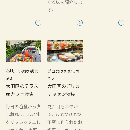
なる味を紹介しま
す。
心地よい風を感じ
プロの味をおうち
る♪
で♪
大田区のテラス
大田区のデリカ
席カフェ特集
テッセン特集
毎日の喧騒から少
見た目も華やか
し離れて、心と体
で、ひとつひとつ
をリフレッシュし
丁寧に作られたお
ませんか？ 今回
惣菜は、ランチや