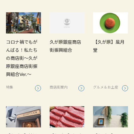
【久が原】風月
コロナ禍でもが
久が原銀座商店
堂
んばる！私たち
街振興組合
の商店街～久が
原銀座商店街振
興組合Ver.～
グルメ＆お土産
特集
商店街案内