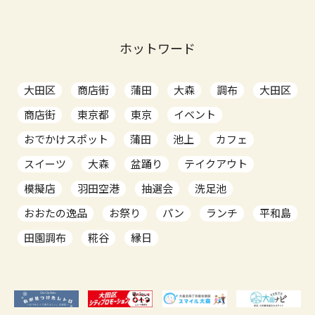
ホットワード
大田区
商店街
蒲田
大森
調布
大田区
商店街
東京都
東京
イベント
おでかけスポット
蒲田
池上
カフェ
スイーツ
大森
盆踊り
テイクアウト
模擬店
羽田空港
抽選会
洗足池
おおたの逸品
お祭り
パン
ランチ
平和島
田園調布
糀谷
縁日