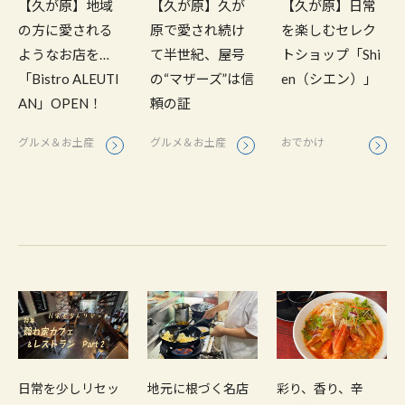
【久が原】久が
【久が原】地域
【久が原】日常
原で愛され続け
の方に愛される
を楽しむセレク
て半世紀、屋号
ようなお店を…
トショップ「Shi
の“マザーズ”は信
「Bistro ALEUTI
en（シエン）」
頼の証
AN」OPEN！
グルメ＆お土産
グルメ＆お土産
おでかけ
日常を少しリセッ
地元に根づく名店
彩り、香り、辛