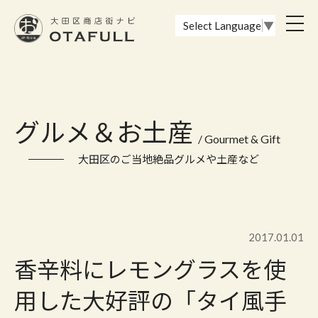
おーたふる 大田区商店街ナビ｜国際都市大田区の魅力的な商店街
toggl
Select Language
▼
navig
グルメ＆お土産
/ Gourmet & Gift
大田区のご当地絶品グルメや土産など
2017.01.01
香辛料にレモングラスを使
用した大好評の「タイ風手