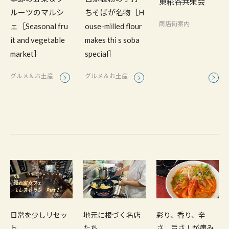
東糀谷共栄会
ルーツのマルシ
ちそばが名物［H
商店街案内
ェ［Seasonal fru
ouse-milled flour
it and vegetable
makes thi s soba
market］
special］
グルメ＆お土産
グルメ＆お土産
日常を少しリセッ
地元に根づく名店
彩り、香り、辛
ト
たち
さ、旨さ！が病み