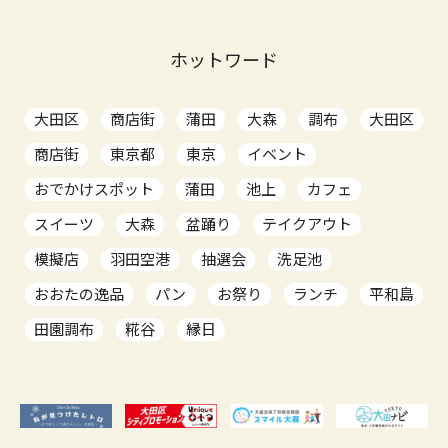
ホットワード
大田区
商店街
蒲田
大森
調布
大田区
商店街
東京都
東京
イベント
おでかけスポット
蒲田
池上
カフェ
スイーツ
大森
盆踊り
テイクアウト
模擬店
羽田空港
抽選会
洗足池
おおたの逸品
パン
お祭り
ランチ
平和島
田園調布
糀谷
縁日