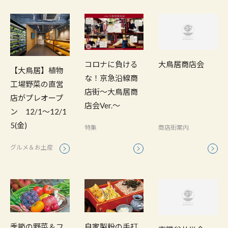
コロナに負ける
大鳥居商店会
【大鳥居】植物
な！京急沿線商
工場野菜の直営
店街～大鳥居商
店がプレオープ
店会Ver.～
ン 12/1～12/1
5(金)
特集
商店街案内
グルメ＆お土産
季節の野菜＆フ
自家製粉の手打