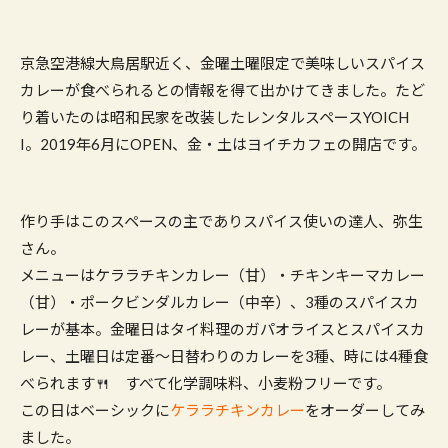
京急空港線大鳥居駅近く、金曜土曜限定で美味しいスパイス
カレーが食べられるとの情報を得て出かけてきました。たど
り着いたのは昭和民家を改装したレンタルスペースYOICH
I。2019年6月にOPEN、金・土はヨイチカフェの開店です。
作り手はこのスペースの主でありスパイス使いの達人、弥生
さん。
メニューはケララチキンカレー（甘）・チキンキーマカレー
（甘）・ポークビンダルカレー（中辛）、3種のスパイスカ
レーが基本。金曜日はタイ料理のガパオライスとスパイスカ
レー、土曜日は定番〜日替わりのカレーを3種、時には4種食
べられます🍴 すべて化学調味料、小麦粉フリーです。
この日はベーシックに
ケララチキンカレー
をオーダーしてみ
ました。