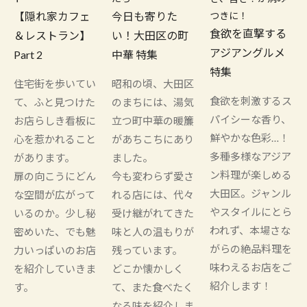
【隠れ家カフェ
今日も寄りた
つきに！
食欲を直撃する
＆レストラン】
い！大田区の町
アジアングルメ
Part 2
中華 特集
特集
住宅街を歩いてい
昭和の頃、大田区
食欲を刺激するス
て、ふと見つけた
のまちには、湯気
パイシーな香り、
お店らしき看板に
立つ町中華の暖簾
鮮やかな色彩…！
心を惹かれること
があちこちにあり
多種多様なアジア
があります。
ました。
ン料理が楽しめる
扉の向こうにどん
今も変わらず愛さ
大田区。ジャンル
な空間が広がって
れる店には、代々
やスタイルにとら
いるのか。少し秘
受け継がれてきた
われず、本場さな
密めいた、でも魅
味と人の温もりが
がらの絶品料理を
力いっぱいのお店
残っています。
味わえるお店をご
を紹介していきま
どこか懐かしく
紹介します！
す。
て、また食べたく
なる味を紹介しま