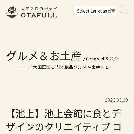
おーたふる 大田区商店街ナビ｜国際都市大田区の魅力的な商店街
toggl
Select Language
▼
navig
グルメ＆お土産
/ Gourmet & Gift
大田区のご当地絶品グルメや土産など
2023.03.28
【池上】池上会館に食とデ
ザインのクリエイティブ コ