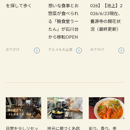
を探して歩く
想いな食事とお
026】【池上】2
惣菜が食べられ
026/6/23現在、
る「麹食堂うー
養源寺の開花状
たん」が石川台
況（最終更新）
から移転OPEN
おでかけ
グルメ＆お土産
おでかけ
日常を少しリセッ
地元に根づく名店
彩り、香り、辛