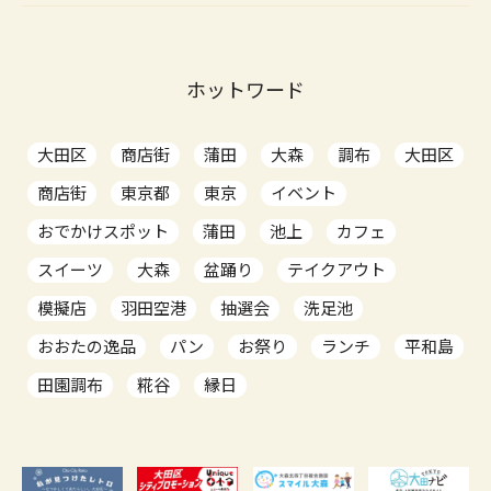
ホットワード
大田区
商店街
蒲田
大森
調布
大田区
商店街
東京都
東京
イベント
おでかけスポット
蒲田
池上
カフェ
スイーツ
大森
盆踊り
テイクアウト
模擬店
羽田空港
抽選会
洗足池
おおたの逸品
パン
お祭り
ランチ
平和島
田園調布
糀谷
縁日