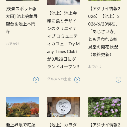
[夜景スポット@
【アジサイ情報2
【池上】池上会
大田] 池上会館展
026】【池上】2
館に食とデザイ
望台＆池上本門
026/6/23現在、
ンのクリエイテ
寺
「あじさい寺」
ィブ コミュニテ
とも言われる妙
ィカフェ「Try M
おでかけ
見堂の開花状況
any Times Club」
（最終更新）
が3月28日にグ
ランドオープン‼
おでかけ
グルメ＆お土産
池上界隈で紅葉
【池上】カラダ
【アジサイ情報2