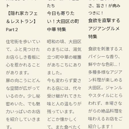
ト
たち
さ、旨さ！が病み
【隠れ家カフェ
今日も寄りた
つきに！
食欲を直撃する
＆レストラン】
い！大田区の町
アジアングルメ
Part 2
中華 特集
特集
住宅街を歩いてい
昭和の頃、大田区
食欲を刺激するス
て、ふと見つけた
のまちには、湯気
パイシーな香り、
お店らしき看板に
立つ町中華の暖簾
鮮やかな色彩…！
心を惹かれること
があちこちにあり
多種多様なアジア
があります。
ました。
ン料理が楽しめる
扉の向こうにどん
今も変わらず愛さ
大田区。ジャンル
な空間が広がって
れる店には、代々
やスタイルにとら
いるのか。少し秘
受け継がれてきた
われず、本場さな
密めいた、でも魅
味と人の温もりが
がらの絶品料理を
力いっぱいのお店
残っています。
味わえるお店をご
を紹介していきま
どこか懐かしく
紹介します！
す。
て、また食べたく