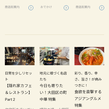
おでかけ
商店街案内
商店街案内
日常を少しリセッ
地元に根づく名店
彩り、香り、辛
ト
たち
さ、旨さ！が病み
【隠れ家カフェ
今日も寄りた
つきに！
食欲を直撃する
＆レストラン】
い！大田区の町
アジアングルメ
Part 2
中華 特集
特集