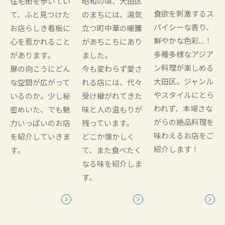
住宅街を歩いてい
昭和の頃、大田区
食欲を刺激するス
て、ふと見つけた
のまちには、湯気
パイシーな香り、
お店らしき看板に
立つ町中華の暖簾
鮮やかな色彩…！
心を惹かれること
があちこちにあり
多種多様なアジア
があります。
ました。
ン料理が楽しめる
扉の向こうにどん
今も変わらず愛さ
大田区。ジャンル
な空間が広がって
れる店には、代々
やスタイルにとら
いるのか。少し秘
受け継がれてきた
われず、本場さな
密めいた、でも魅
味と人の温もりが
がらの絶品料理を
力いっぱいのお店
残っています。
味わえるお店をご
を紹介していきま
どこか懐かしく
紹介します！
す。
て、また食べたく
なる味を紹介しま
す。