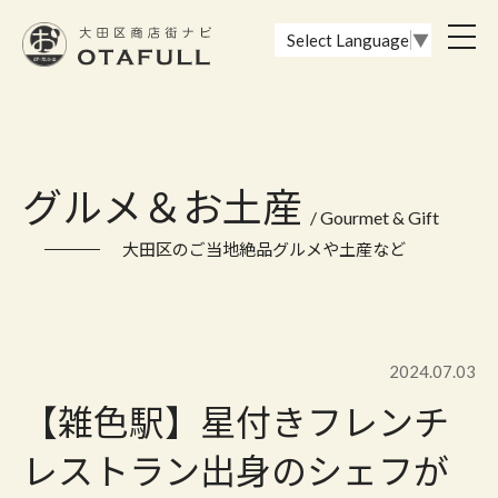
おーたふる 大田区商店街ナビ｜国際都市大田区の魅力的な商店街
toggl
Select Language
▼
navig
グルメ＆お土産
/ Gourmet & Gift
大田区のご当地絶品グルメや土産など
2024.07.03
【雑色駅】星付きフレンチ
レストラン出身のシェフが