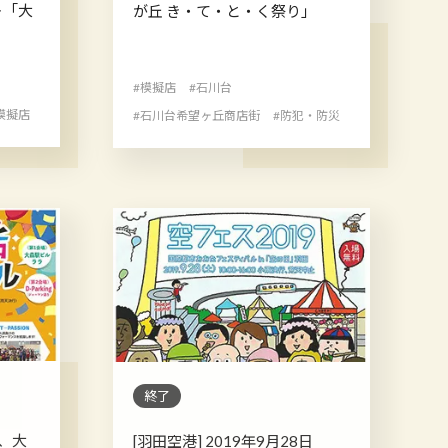
ト「大
が丘 き・て・と・く祭り」
#模擬店
#石川台
模擬店
#石川台希望ヶ丘商店街
#防犯・防災
終了
)、大
[羽田空港] 2019年9月28日