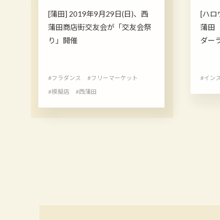
[蒲田] 2019年9月29日(日)、西
[ハロ
蒲田商店街交友会が「交友会祭
蒲田
り」開催
ダ
#フラダンス
#フリーマーケット
#イン
#模擬店
#西蒲田