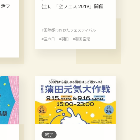
ち活フ
(土)、「空フェス 2019」開催
#国際都市おおたフェスティバル
#空の日
#羽田
#羽田空港
終了