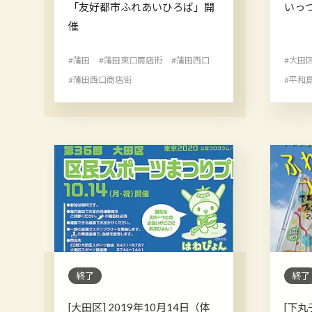
「友好都市ふれあいひろば」開
いっ
催
#蒲田
#蒲田東口商店街
#蒲田西口
#大田
#蒲田西口商店街
#平和
終了
終了
[大田区] 2019年10月14日（体
[下丸