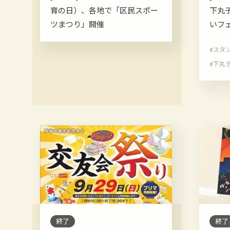
育の日）、各地で「区民スポー
下丸
ツまつり」開催
いフ
#スタ
#下丸
終了
終了