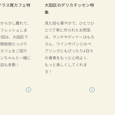
テラス席カフェ特
大田区のデリカテッセン特
集
騒から少し離れて、
見た目も華やかで、ひとつひ
リフレッシュしま
とつ丁寧に作られたお惣菜
今回は、大田区で
は、ランチやディナーはもち
、開放感たっぷり
ろん、ワインやパンとのペ
席カフェをご紹介
アリングにもぴったり♪日々
ワンちゃんと一緒に
の食事をもっと心地よく、
お店も多数！
もっと楽しくしてくれま
す！