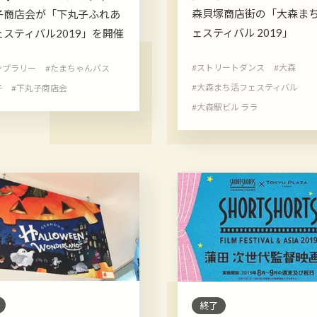
森貝塚商店街の「大森ま
子商店会が「下丸子ふれあ
ェスティバル 2019」
ェスティバル2019」を開催
#ストリートダンス
#大森
ンプラリー
#たまちゃんバス
#大森まち活フェスティバル
子
#下丸子商店会
#大森駅ビル ララ
終了