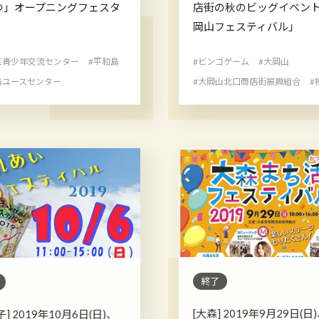
つ」オープニングフェスタ
店街の秋のビッグイベン
岡山フェスティバル」
区青少年交流センター
#平和島
#ビンゴゲーム
#大岡山
島ユースセンター
#大岡山北口商店街振興組合
#
終了
[大森] 2019年9月29日(日
子] 2019年10月6日(日)、