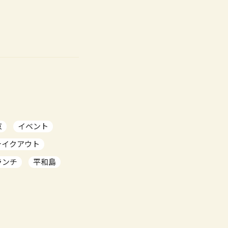
京
イベント
テイクアウト
ランチ
平和島