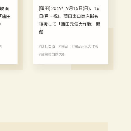
[蒲田] 2019年9月15日(日)、16
「映画
日(月・祝)、蒲田東口商店街も
「蒲田
後援して「蒲田元気大作戦」開
中
催
#はしご酒
#蒲田
#蒲田元気大作戦
田
#蒲田東口商店街