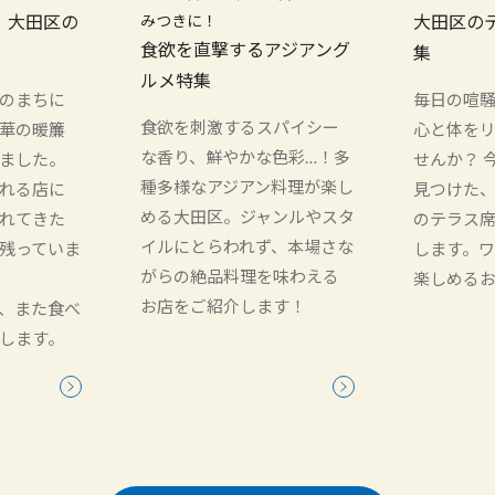
！大田区の
みつきに！
大田区の
食欲を直撃するアジアング
集
ルメ特集
のまちに
毎日の喧
食欲を刺激するスパイシー
華の暖簾
心と体を
な香り、鮮やかな色彩…！多
ました。
せんか？ 
種多様なアジアン料理が楽し
れる店に
見つけた
める大田区。ジャンルやスタ
れてきた
のテラス
イルにとらわれず、本場さな
残っていま
します。
がらの絶品料理を味わえる
楽しめる
お店をご紹介します！
、また食べ
します。