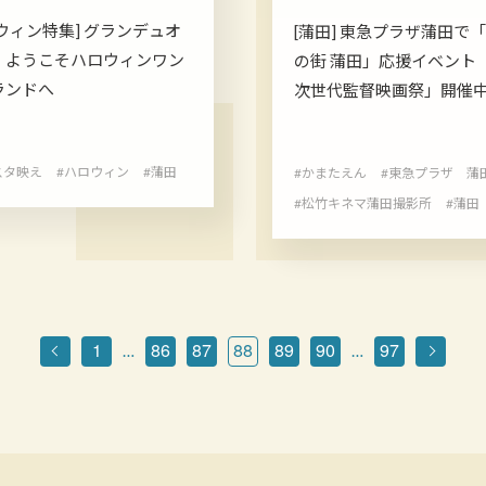
ウィン特集] グランデュオ
[蒲田] 東急プラザ蒲田で
 ようこそハロウィンワン
の街 蒲田」応援イベント
ーランドへ
次世代監督映画祭」開催
スタ映え
#ハロウィン
#蒲田
#かまたえん
#東急プラザ 蒲
#松竹キネマ蒲田撮影所
#蒲田
1
86
87
88
89
90
97
…
…