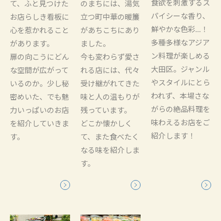
食欲を刺激するス
て、ふと見つけた
のまちには、湯気
パイシーな香り、
お店らしき看板に
立つ町中華の暖簾
鮮やかな色彩…！
心を惹かれること
があちこちにあり
多種多様なアジア
があります。
ました。
ン料理が楽しめる
扉の向こうにどん
今も変わらず愛さ
大田区。ジャンル
な空間が広がって
れる店には、代々
やスタイルにとら
いるのか。少し秘
受け継がれてきた
われず、本場さな
密めいた、でも魅
味と人の温もりが
がらの絶品料理を
力いっぱいのお店
残っています。
味わえるお店をご
を紹介していきま
どこか懐かしく
紹介します！
す。
て、また食べたく
なる味を紹介しま
す。