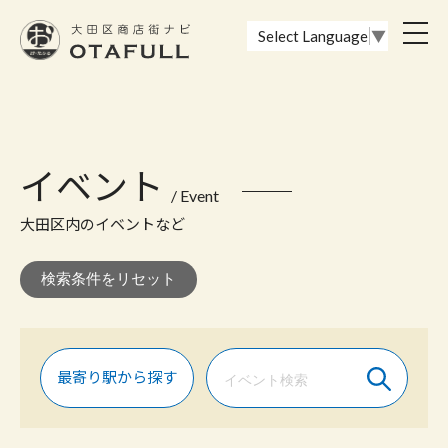
おーたふる 大田区商店街ナビ｜国際都市大田区の魅力的な商店街
toggl
Select Language
▼
navig
イベント
/ Event
大田区内のイベントなど
最寄り駅から探す