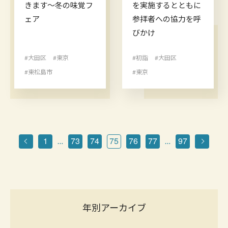
きます〜冬の味覚フ
を実施するとともに
ェア
参拝者への協力を呼
びかけ
#大田区
#東京
#初詣
#大田区
#東松島市
#東京
1
73
74
75
76
77
97
…
…
年別アーカイブ