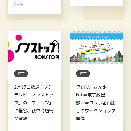
#東京
終了
終了
2月17日放送！フジ
アロマ屋さんtk-
テレビ「ノンストッ
kota×東京蔵屋
プ」の「ワリカツ」
敷.comコラボ企画癒
に糀谷、萩中商店街
しのワークショップ
が登場
開催