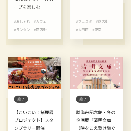
ープを楽しむ
#おしゃれ
#カフェ
#フェスタ
#商店街
#ランタン
#商店街
#大田区
#東京
終了
終了
【こいこい！猪鹿調
勝海舟記念館・冬の
プロジェクト】スタ
企画展「清明文庫
ンプラリー開催
（時をこえ受け継ぐ