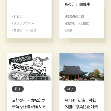
もの）」開催中
#ジビエ
#勝海舟記念館
#スタンプラリー
#商店街
#大田区
#商店街
#大田区
#東京
終了
終了
友好都市・東松島の
令和4年初詣 神社
新鮮な牡蠣が購入で
仏閣が感染防止対策