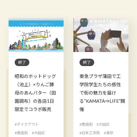
終了
終了
昭和のホットドッグ
東急プラザ蒲田で工
（池上）×りんご酵
学院学生たちの感性
母のあんバター（田
で街の魅力を届け
園調布）の各店1日
る“KAMATA⇒LIFE”開
限定でコラボ販売
催
#テイクアウト
#商店街
#大田区
#商店街
#大田区
#日本工学院
#東京