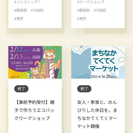
#ノンストップ！
#ワークショップ
#商店街
#大田区
#商店街
#大田区
#東京
#東京
終了
終了
【事前予約受付】親
友人・家族と、のん
子で作ろうエコバッ
びりした休日を。ま
クワークショップ
ちなかてくてくマー
ケット開催