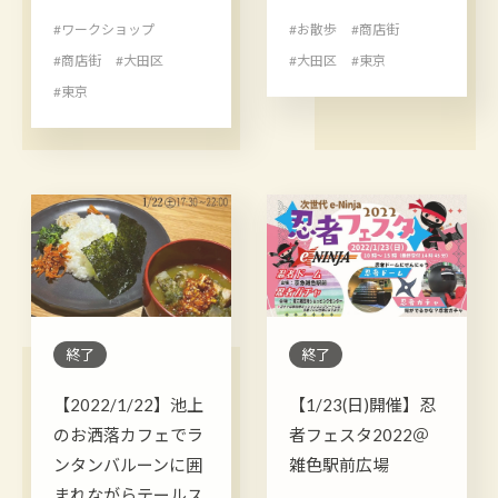
#ワークショップ
#お散歩
#商店街
#商店街
#大田区
#大田区
#東京
#東京
終了
終了
【2022/1/22】池上
【1/23(日)開催】忍
のお洒落カフェでラ
者フェスタ2022＠
ンタンバルーンに囲
雑色駅前広場
まれながらテールス