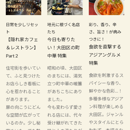
日常を少しリセッ
地元に根づく名店
彩り、香り、辛
ト
たち
さ、旨さ！が病み
【隠れ家カフェ
今日も寄りた
つきに！
食欲を直撃する
＆レストラン】
い！大田区の町
アジアングルメ
Part 2
中華 特集
特集
住宅街を歩いてい
昭和の頃、大田区
食欲を刺激するス
て、ふと見つけた
のまちには、湯気
パイシーな香り、
お店らしき看板に
立つ町中華の暖簾
鮮やかな色彩…！
心を惹かれること
があちこちにあり
多種多様なアジア
があります。
ました。
ン料理が楽しめる
扉の向こうにどん
今も変わらず愛さ
大田区。ジャンル
な空間が広がって
れる店には、代々
やスタイルにとら
いるのか。少し秘
受け継がれてきた
われず、本場さな