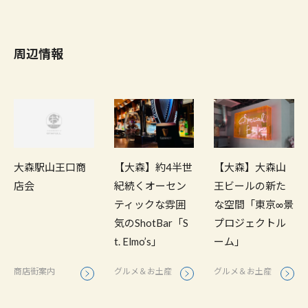
周辺情報
大森駅山王口商
【大森】約4半世
【大森】大森山
店会
紀続くオーセン
王ビールの新た
ティックな雰囲
な空間「東京∞景
気のShotBar「S
プロジェクトル
t. Elmo’s」
ーム」
商店街案内
グルメ＆お土産
グルメ＆お土産