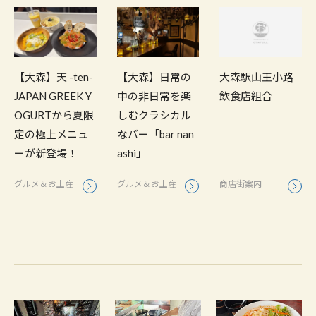
【大森】天 -ten-
【大森】日常の
大森駅山王小路
JAPAN GREEK Y
中の非日常を楽
飲食店組合
OGURTから夏限
しむクラシカル
定の極上メニュ
なバー「bar nan
ーが新登場！
ashi」
グルメ＆お土産
グルメ＆お土産
商店街案内