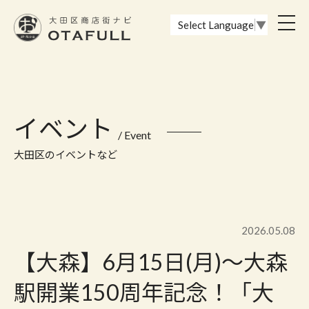
おーたふる 大田区商店街ナビ｜国際都市大田区の魅力的な商店街
toggl
Select Language
▼
navig
イベント
/ Event
大田区のイベントなど
2026.05.08
【大森】6月15日(月)～大森
駅開業150周年記念！「大