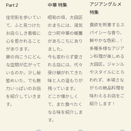
アジアングルメ
Part 2
中華 特集
特集
住宅街を歩いてい
昭和の頃、大田区
食欲を刺激するス
て、ふと見つけた
のまちには、湯気
パイシーな香り、
お店らしき看板に
立つ町中華の暖簾
鮮やかな色彩…！
心を惹かれること
があちこちにあり
多種多様なアジア
があります。
ました。
ン料理が楽しめる
扉の向こうにどん
今も変わらず愛さ
大田区。ジャンル
な空間が広がって
れる店には、代々
やスタイルにとら
いるのか。少し秘
受け継がれてきた
われず、本場さな
密めいた、でも魅
味と人の温もりが
がらの絶品料理を
力いっぱいのお店
残っています。
味わえるお店をご
を紹介していきま
どこか懐かしく
紹介します！
す。
て、また食べたく
なる味を紹介しま
す。