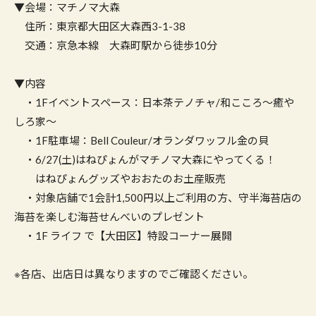
▼会場：マチノマ大森
住所：東京都大田区大森西3-1-38
交通：京急本線 大森町駅から徒歩10分
▼内容
・1Fイベントスペース：日本茶テノチャ/和こころ～癒や
しろ家～
・1F駐車場：Bell Couleur/オランダワッフル金の貝
・6/27(土)はねぴょんがマチノマ大森にやってくる！
はねぴょんグッズやおおたのお土産販売
・対象店舗で1会計1,500円以上ご利用の方、守半海苔店の
海苔を楽しむ海苔せんべいのプレゼント
・1F ライフ で【大田区】特設コーナー展開
※各店、出店日は異なりますのでご確認ください。