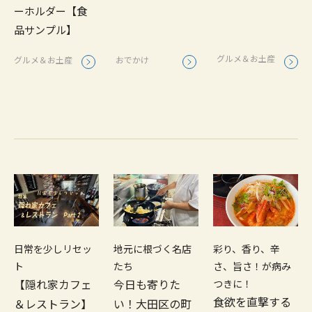
ーホルダー【食
品サンプル】
グルメ＆お土産
グルメ＆お土産
おでかけ
日常を少しリセッ
地元に根づく名店
彩り、香り、辛
ト
たち
さ、旨さ！が病み
【隠れ家カフェ
今日も寄りた
つきに！
食欲を直撃する
＆レストラン】
い！大田区の町