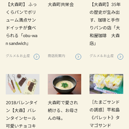
【大森町】 ふっ
大森町共栄会
【大森町】35年
くらパンでボリ
の歴史が生み出
ューム満点サン
す、珈琲と手作
ドイッチが食べ
りパンの店「大
られる「obu-wa
和屋珈琲 大森
n sandwich」
店」
グルメ＆お土産
商店街案内
グルメ＆お土産
［たまごサンド
2018バレンタイ
大森町で愛され
の誘惑］平和島
ン【大森】バレ
続ける、お母さ
《パレット》タ
ンタインセール
んの味。
マゴサンド
可愛いチョコキ