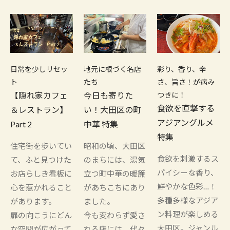
日常を少しリセッ
地元に根づく名店
彩り、香り、辛
ト
たち
さ、旨さ！が病み
【隠れ家カフェ
今日も寄りた
つきに！
食欲を直撃する
＆レストラン】
い！大田区の町
アジアングルメ
Part 2
中華 特集
特集
住宅街を歩いてい
昭和の頃、大田区
食欲を刺激するス
て、ふと見つけた
のまちには、湯気
パイシーな香り、
お店らしき看板に
立つ町中華の暖簾
鮮やかな色彩…！
心を惹かれること
があちこちにあり
多種多様なアジア
があります。
ました。
ン料理が楽しめる
扉の向こうにどん
今も変わらず愛さ
大田区。ジャンル
な空間が広がって
れる店には、代々