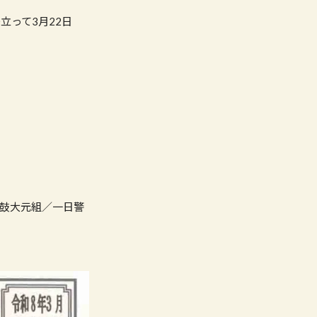
先立って3月22日
鼓大元組／一日警