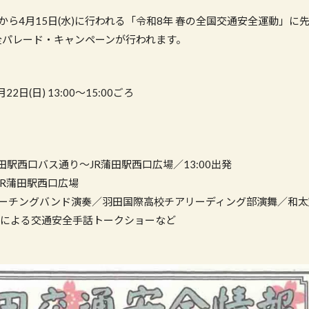
月)から4月15日(水)に行われる「令和8年 春の全国交通安全運動」に
安全パレード・キャンペーンが行われます。
2日(日) 13:00〜15:00ごろ
田駅西口バス通り〜JR蒲田駅西口広場／13:00出発
JR蒲田駅西口広場
ーチングバンド演奏／羽田国際高校チアリーディング部演舞／和太
子 による交通安全手話トークショーなど