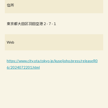
住所
東京都大田区羽田空港２-７-１
Web
https://www.city.ota.tokyo.jp/kuseijoho/press/releaseR0
6/2024072201.html