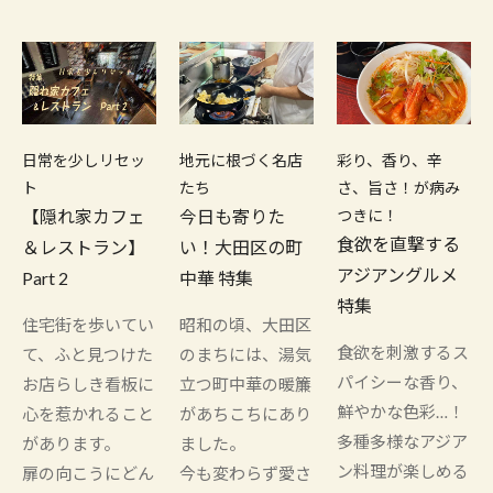
日常を少しリセッ
地元に根づく名店
彩り、香り、辛
ト
たち
さ、旨さ！が病み
【隠れ家カフェ
今日も寄りた
つきに！
食欲を直撃する
＆レストラン】
い！大田区の町
アジアングルメ
Part 2
中華 特集
特集
住宅街を歩いてい
昭和の頃、大田区
食欲を刺激するス
て、ふと見つけた
のまちには、湯気
パイシーな香り、
お店らしき看板に
立つ町中華の暖簾
鮮やかな色彩…！
心を惹かれること
があちこちにあり
多種多様なアジア
があります。
ました。
ン料理が楽しめる
扉の向こうにどん
今も変わらず愛さ