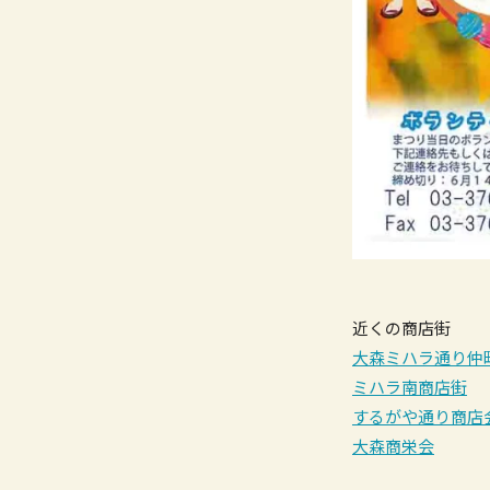
近くの商店街
大森ミハラ通り仲
ミハラ南商店街
するがや通り商店
大森商栄会