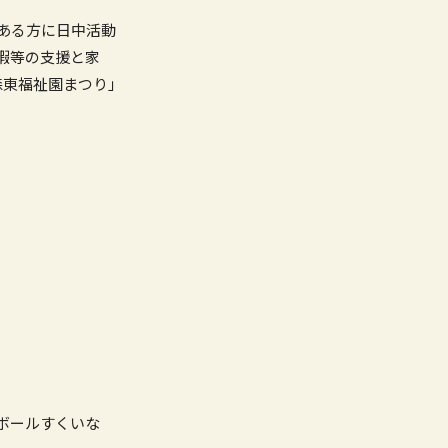
ある方に日中活動
暇等の支援と家
森東福祉園まつり」
ボールすくいな