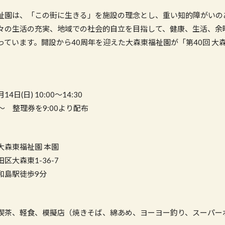
祉園は、「この街に生きる」を施設の理念とし、重い知的障がいの
々の生活の充実、地域での社会的自立を目指して、健康、生活、余
っています。開設から40周年を迎えた大森東福祉園が「第40回 大
4日(日) 10:00〜14:30
〜 整理券を9:00より配布
大森東福祉園 本園
大森東1-36-7
島駅徒歩9分
喫茶、軽食、模擬店（焼きそば、綿あめ、ヨーヨー釣り、スーパー