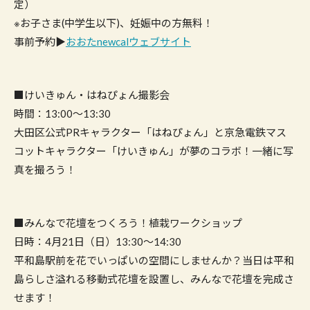
定）
※お子さま(中学生以下)、妊娠中の方無料！
事前予約▶
おおたnewcalウェブサイト
■けいきゅん・はねぴょん撮影会
時間：13:00～13:30
大田区公式PRキャラクター「はねぴょん」と京急電鉄マス
コットキャラクター「けいきゅん」が夢のコラボ！一緒に写
真を撮ろう！
■みんなで花壇をつくろう！植栽ワークショップ
日時：4月21日（日）13:30～14:30
平和島駅前を花でいっぱいの空間にしませんか？当日は平和
島らしさ溢れる移動式花壇を設置し、みんなで花壇を完成さ
せます！