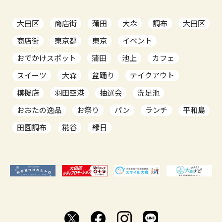
大田区
商店街
蒲田
大森
調布
大田区
商店街
東京都
東京
イベント
おでかけスポット
蒲田
池上
カフェ
スイーツ
大森
盆踊り
テイクアウト
模擬店
羽田空港
抽選会
洗足池
おおたの逸品
お祭り
パン
ランチ
平和島
田園調布
糀谷
縁日