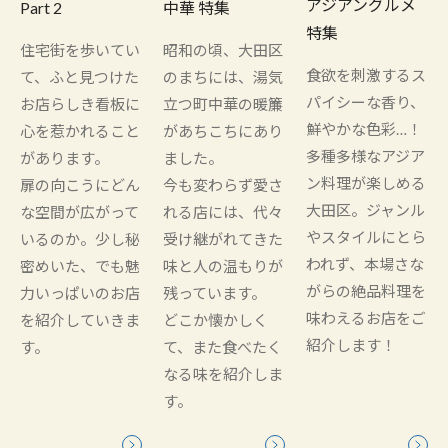
アジアングルメ
Part 2
中華 特集
特集
住宅街を歩いてい
昭和の頃、大田区
食欲を刺激するス
て、ふと見つけた
のまちには、湯気
パイシーな香り、
お店らしき看板に
立つ町中華の暖簾
鮮やかな色彩…！
心を惹かれること
があちこちにあり
多種多様なアジア
があります。
ました。
ン料理が楽しめる
扉の向こうにどん
今も変わらず愛さ
大田区。ジャンル
な空間が広がって
れる店には、代々
やスタイルにとら
いるのか。少し秘
受け継がれてきた
われず、本場さな
密めいた、でも魅
味と人の温もりが
がらの絶品料理を
力いっぱいのお店
残っています。
味わえるお店をご
を紹介していきま
どこか懐かしく
紹介します！
す。
て、また食べたく
なる味を紹介しま
す。