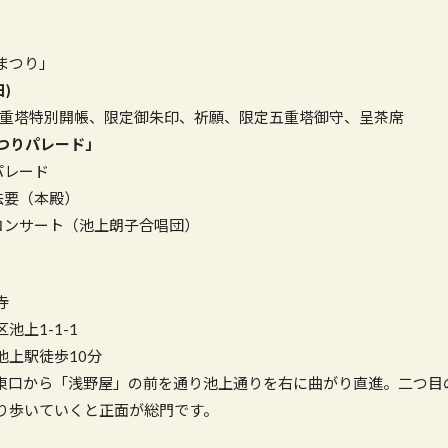
まつり」
日)
00 五重塔特別開帳、限定御朱印、祈願、限定五重塔御守、呈茶席
まつりパレード」
パレード
り法要（本殿）
りコンサート（池上朗子合唱団）
寺
池上1-1-1
池上駅徒歩10分
東口から「浅野屋」の前を通り池上通りを右に曲がり直進。二つ目
り歩いていくと正面が総門です。