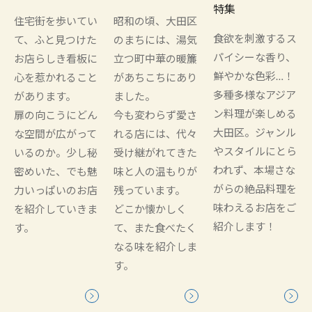
特集
住宅街を歩いてい
昭和の頃、大田区
食欲を刺激するス
て、ふと見つけた
のまちには、湯気
パイシーな香り、
お店らしき看板に
立つ町中華の暖簾
鮮やかな色彩…！
心を惹かれること
があちこちにあり
多種多様なアジア
があります。
ました。
ン料理が楽しめる
扉の向こうにどん
今も変わらず愛さ
大田区。ジャンル
な空間が広がって
れる店には、代々
やスタイルにとら
いるのか。少し秘
受け継がれてきた
われず、本場さな
密めいた、でも魅
味と人の温もりが
がらの絶品料理を
力いっぱいのお店
残っています。
味わえるお店をご
を紹介していきま
どこか懐かしく
紹介します！
す。
て、また食べたく
なる味を紹介しま
す。