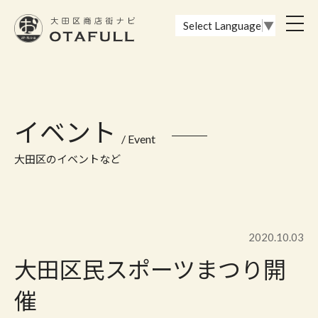
おーたふる 大田区商店街ナビ｜国際都市大田区の魅力的な商店街
toggl
Select Language
▼
navig
イベント
/ Event
大田区のイベントなど
2020.10.03
大田区民スポーツまつり開
催