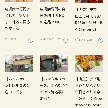
皮膚病の専門家
皮膚病専門の自
【大森】東京、
として、薬局と
家製剤【おおた
巨匠に会えるBA
して地域の医療
の逸品 2008】
R15選に選出「B
を支える
AR Tenderly」
おでかけ
グルメ＆お土産
グルメ＆お土産
【ネイルサロ
【レンタルスペ
【山王】デパ地
ン】路地裏の黄
ース】DIYのアイ
下みたいなデリ
色い一軒家
デアは路地裏に
が日替わりで楽
あった
しめる「Delifoo
dcooking Sachik