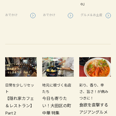
o」
おでかけ
おでかけ
グルメ＆お土産
日常を少しリセッ
地元に根づく名店
彩り、香り、辛
ト
たち
さ、旨さ！が病み
【隠れ家カフェ
今日も寄りた
つきに！
食欲を直撃する
＆レストラン】
い！大田区の町
アジアングルメ
Part 2
中華 特集