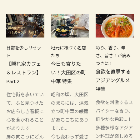
日常を少しリセッ
地元に根づく名店
彩り、香り、辛
ト
たち
さ、旨さ！が病み
【隠れ家カフェ
今日も寄りた
つきに！
食欲を直撃する
＆レストラン】
い！大田区の町
アジアングルメ
Part 2
中華 特集
特集
住宅街を歩いてい
昭和の頃、大田区
食欲を刺激するス
て、ふと見つけた
のまちには、湯気
パイシーな香り、
お店らしき看板に
立つ町中華の暖簾
鮮やかな色彩…！
心を惹かれること
があちこちにあり
多種多様なアジア
があります。
ました。
ン料理が楽しめる
扉の向こうにどん
今も変わらず愛さ