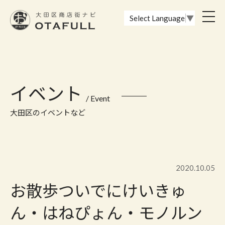
おーたふる 大田区商店街ナビ｜国際都市大田区の魅力的な商店街
toggl
Select Language
▼
navig
イベント
/ Event
大田区のイベントなど
2020.10.05
お散歩ついでにけいきゅ
ん・はねぴょん・モノルン