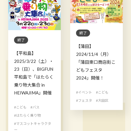
終了
終了
【蒲田】
【平和島】
2024/11/4（月）
2025/3/22（土）・
「蒲田東口商店街こ
23（日）、BIGFUN
どもフェスタ
平和島で「はたらく
2024」開催！
乗り物大集合 in
#イベント
#こども
HEIWAJIMA」開催
#フェスタ
#大田区
#こども
#バス
#はたらく乗り物
#マスコットキャラクタ
ー