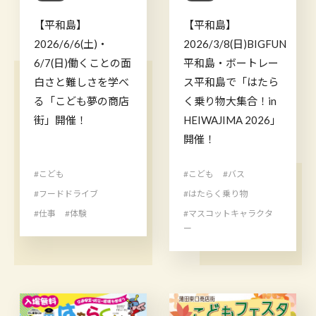
【平和島】
【平和島】
2026/6/6(土)・
2026/3/8(日)BIGFUN
6/7(日)働くことの面
平和島・ボートレー
白さと難しさを学べ
ス平和島で「はたら
る「こども夢の商店
く乗り物大集合！in
街」開催！
HEIWAJIMA 2026」
開催！
#こども
#こども
#バス
#フードドライブ
#はたらく乗り物
#仕事
#体験
#マスコットキャラクタ
ー