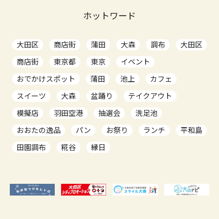
ホットワード
大田区
商店街
蒲田
大森
調布
大田区
商店街
東京都
東京
イベント
おでかけスポット
蒲田
池上
カフェ
スイーツ
大森
盆踊り
テイクアウト
模擬店
羽田空港
抽選会
洗足池
おおたの逸品
パン
お祭り
ランチ
平和島
田園調布
糀谷
縁日