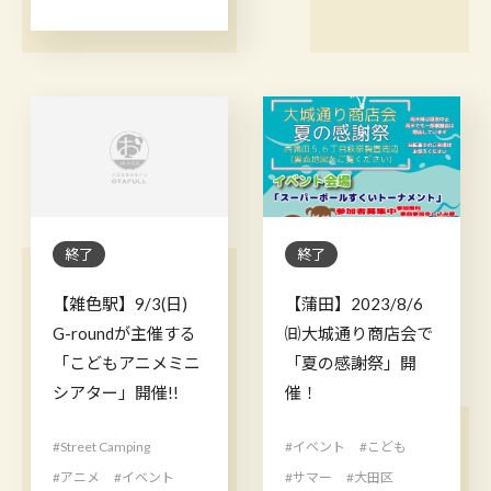
終了
終了
【雑色駅】9/3(日)
【蒲田】2023/8/6
G-roundが主催する
㈰大城通り商店会で
「こどもアニメミニ
「夏の感謝祭」開
シアター」開催!!
催！
#Street Camping
#イベント
#こども
#アニメ
#イベント
#サマー
#大田区