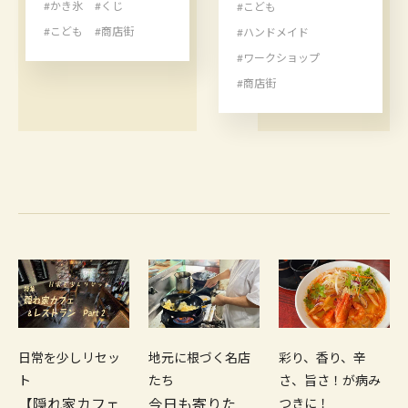
#かき氷
#くじ
#こども
#こども
#商店街
#ハンドメイド
#ワークショップ
#商店街
日常を少しリセッ
地元に根づく名店
彩り、香り、辛
ト
たち
さ、旨さ！が病み
【隠れ家カフェ
今日も寄りた
つきに！