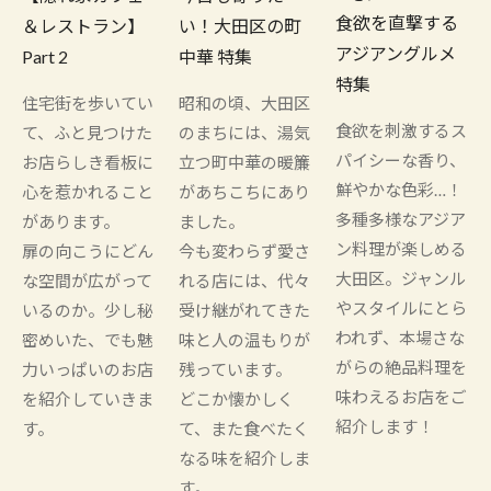
食欲を直撃する
＆レストラン】
い！大田区の町
アジアングルメ
Part 2
中華 特集
特集
住宅街を歩いてい
昭和の頃、大田区
食欲を刺激するス
て、ふと見つけた
のまちには、湯気
パイシーな香り、
お店らしき看板に
立つ町中華の暖簾
鮮やかな色彩…！
心を惹かれること
があちこちにあり
多種多様なアジア
があります。
ました。
ン料理が楽しめる
扉の向こうにどん
今も変わらず愛さ
大田区。ジャンル
な空間が広がって
れる店には、代々
やスタイルにとら
いるのか。少し秘
受け継がれてきた
われず、本場さな
密めいた、でも魅
味と人の温もりが
がらの絶品料理を
力いっぱいのお店
残っています。
味わえるお店をご
を紹介していきま
どこか懐かしく
紹介します！
す。
て、また食べたく
なる味を紹介しま
す。