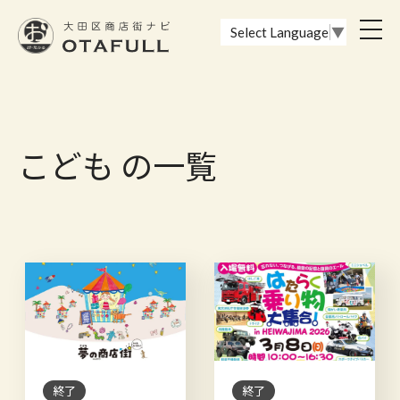
おーたふる 大田区商店街ナビ｜国際都市大田区の魅力的な商店街
toggl
Select Language
▼
navig
こども の一覧
終了
終了