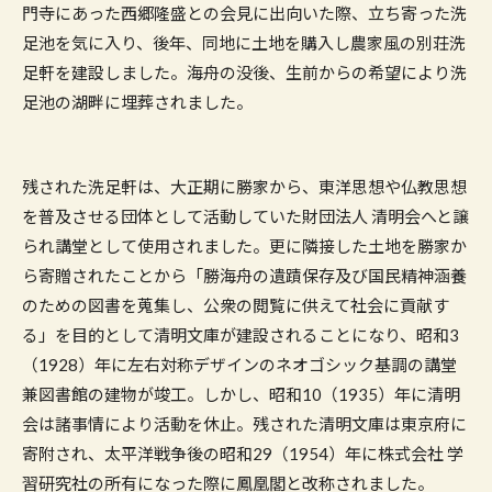
門寺にあった西郷隆盛との会見に出向いた際、立ち寄った洗
足池を気に入り、後年、同地に土地を購入し農家風の別荘洗
足軒を建設しました。海舟の没後、生前からの希望により洗
足池の湖畔に埋葬されました。
残された洗足軒は、大正期に勝家から、東洋思想や仏教思想
を普及させる団体として活動していた財団法人 清明会へと譲
られ講堂として使用されました。更に隣接した土地を勝家か
ら寄贈されたことから「勝海舟の遺蹟保存及び国民精神涵養
のための図書を蒐集し、公衆の閲覧に供えて社会に貢献す
る」を目的として清明文庫が建設されることになり、昭和3
（1928）年に左右対称デザインのネオゴシック基調の講堂
兼図書館の建物が竣工。しかし、昭和10（1935）年に清明
会は諸事情により活動を休止。残された清明文庫は東京府に
寄附され、太平洋戦争後の昭和29（1954）年に株式会社 学
習研究社の所有になった際に鳳凰閣と改称されました。