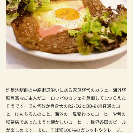
洗足池駅側の中原街道沿いにある家族経営のカフェ。海外経
験豊富なご主人がヨーロッパのカフェを意識してしつらえた
そうです。でも何故か等身大の
R2-D2
と
BB-8
が
!
普通のコー
ヒーはもちろんのこと、海外の一風変わったコーヒーや昔の
喫茶店であったような懐かしいコーヒー、世界各国のビール
が楽しめます。また、そば粉
100
％のガレットやクレープ、