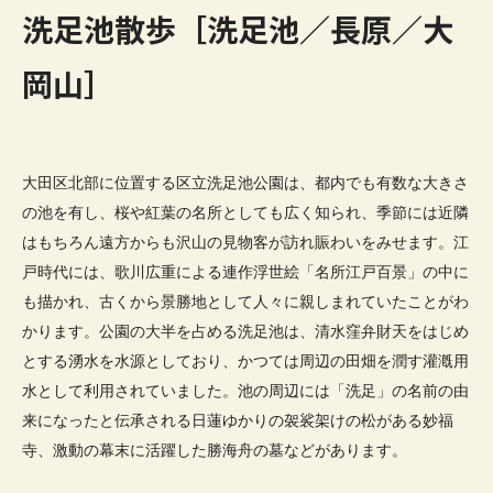
洗足池散歩［洗足池／長原／大
岡山］
大田区北部に位置する区立洗足池公園は、都内でも有数な大きさ
の池を有し、桜や紅葉の名所としても広く知られ、季節には近隣
はもちろん遠方からも沢山の見物客が訪れ賑わいをみせます。江
戸時代には、歌川広重による連作浮世絵「名所江戸百景」の中に
も描かれ、古くから景勝地として人々に親しまれていたことがわ
かります。公園の大半を占める洗足池は、清水窪弁財天をはじめ
とする湧水を水源としており、かつては周辺の田畑を潤す灌漑用
水として利用されていました。池の周辺には「洗足」の名前の由
来になったと伝承される日蓮ゆかりの袈裟架けの松がある妙福
寺、激動の幕末に活躍した勝海舟の墓などがあります。