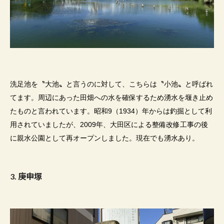
洗足池を〝大池〟と言うのに対して、こちらは〝小池〟と呼ばれ
てます。周辺にあった田畑への水を確保するため湧水を堰き止め
たものと言われています。昭和
9
（
1934
）年からは釣掘として利
用されていましたが、
2009
年、大田区による整備改修工事の後
に親水公園として再オープンしました。現在でも湧水あり。
3
.
庚申塚