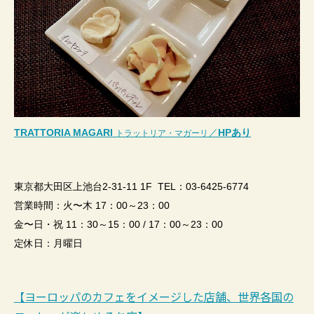
TRATTORIA MAGARI
／
HP
あり
トラットリア・マガーリ
東京都大田区上池台
2-31-11 1F TEL
：
03-6425-6774
営業時間：火〜木
17
：
00
～
23
：
00
金〜日・祝
11
：
30
～
15
：
00 / 17
：
00
～
23
：
00
定休日：月曜日
ヨーロッパのカフェをイメージした店舗、世界各国の
【