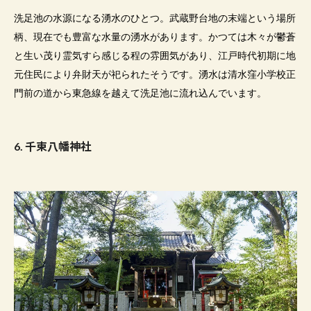
洗足池の水源になる湧水のひとつ。武蔵野台地の末端という場所
柄、現在でも豊富な水量の湧水があります。かつては木々が鬱蒼
と生い茂り霊気すら感じる程の雰囲気があり、江戸時代初期に地
元住民により弁財天が祀られたそうです。湧水は清水窪小学校正
門前の道から東急線を越えて洗足池に流れ込んでいます。
6.
千束八幡神社