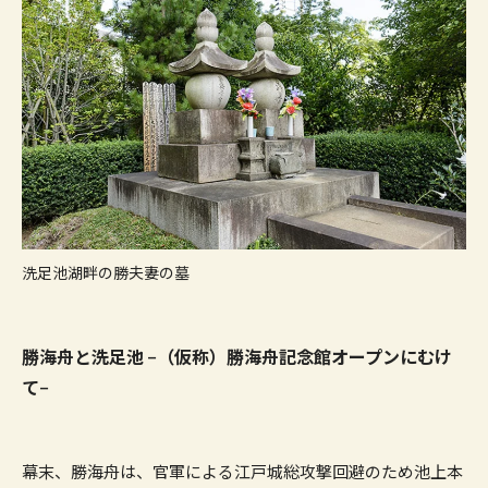
洗足池湖畔の勝夫妻の墓
勝海舟と洗足池 −（仮称）勝海舟記念館オープンにむけ
て−
幕末、勝海舟は、官軍による江戸城総攻撃回避のため池上本