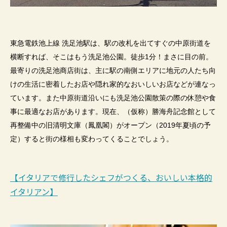
東急電鉄池上線 洗足池駅は、駅の改札を出てすぐの中原街道を
横断すれば、そこはもう洗足池公園。徒歩
1
分！まさに目の前。
最寄りの洗足池商店街は、主に駅の南側エリアに地元の人たち向
けの生活に密着したお店や隠れ家的なおいしいお店などが連なっ
ています。また中原街道沿いにも洗足池公園散策の際の休憩や食
事に最適なお店があります。現在、（仮称）勝海舟記念館として
再整備中の旧清明文庫（鳳凰閣）がオープン（
2019
年夏頃の予
定）すると街の様相も変わってくることでしょう。
【イタリアで修行したシェフがつくる、おいしい本格的
イタリアン】