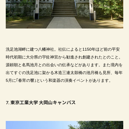
洗足池湖畔に建つ八幡神社。社伝によると
1150
年ほど前の平安
時代初期に大分県の宇佐神宮から勧進され創建されたとのこと。
源頼朝と名馬池月との出会いの伝承などがあります。また境内を
出てすぐの洗足池に架かる木造三連太鼓橋の池月橋も見所、毎年
5
月に｢
春宵の響
｣という和楽器の演奏イベントがあります。
7.
東京工業大学 大岡山キャンパス