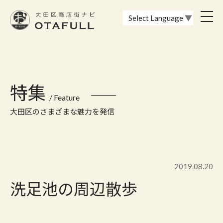
おーたふる 大田区商店街ナビ｜国際都市大田区の魅力的な商店街
toggl
Select Language
▼
navig
特集
/ Feature
大田区のさまざまな魅力を発信
2019.08.20
洗足池の周辺散歩