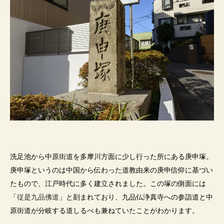
洗足池から中原街道を多摩川方面に少し行った所にある庚申塚。
庚申塚というのは中国から伝わった道教由来の庚申信仰に基づい
たもので、江戸時代に多く建立されました。この塚の側面には
「
従是九品佛道
」と刻まれており、
九品仏浄真寺
への
参詣道と中
原街道が分岐する道しるべも兼ねていたことがわかります。