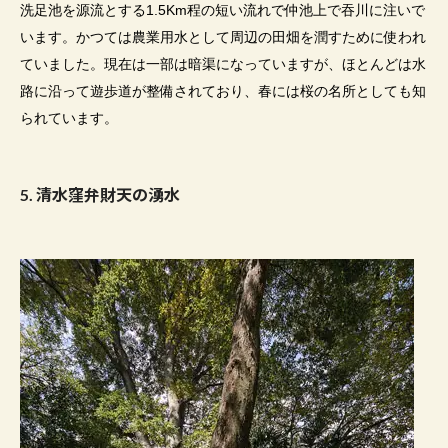
洗足池を源流とする
1.5Km
程の短い流れで仲池上で吞川に注いで
います。かつては農業用水として周辺の田畑を潤すために使われ
ていました。現在は一部は暗渠になっていますが、ほとんどは水
路に沿って遊歩道が整備されており、春には桜の名所としても知
られています。
5.
清水窪弁財天の湧水