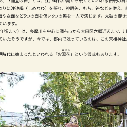
で、「禰宜の舞」とは、江戸時代中期から続くといわれる伝統の舞
わりに注連縄（しめなわ）を張り、神膳矢、もち、笹などを供え、
面や女面など5つの面を使い6つの舞を一人で演じます。太鼓の響き
ています。
16年頃まで）は、多摩川を中心に調布市から大田区六郷近辺まで、川
ていたそうですが、今では、都内で残っているのは、この天祖神社
ゆばな
戸時代に始まったといわれる「お
湯花
」という儀式もあります。