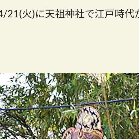
/4/21(火)に天祖神社で江戸時