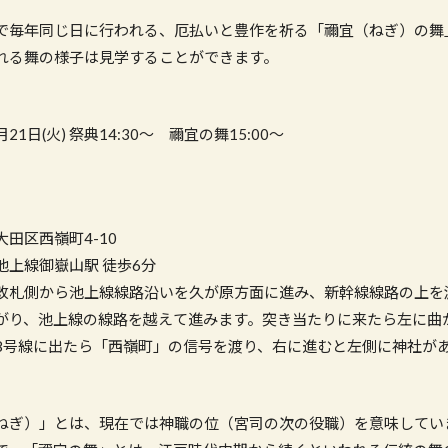
で毎年同じ日に行われる、厄払いと豊作を祈る「禰宜（ねぎ）の舞
れる舞の様子は見学することができます。
21日(火) 祭典14:30〜 禰宜の舞15:00〜
田区西嶺町4-10
上線御嶽山駅 徒歩6分
札側から池上線線路沿いを久が原方面に進み、新幹線線路の上を
がり、池上線の線路を越えて進みます。突き当たりに来たら左に曲
8号線に出たら「西嶺町」の信号を渡り、右に進むと左側に神社が
ねぎ）」とは、現在では神職の位（宮司の次の役職）を意味してい