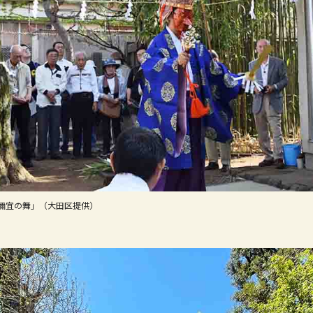
「禰宜の舞」（大田区提供）