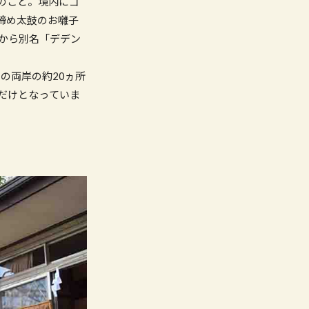
のこと。境内にゴ
締め太鼓のお囃子
から別名「デデン
の両岸の約20ヵ所
だけとなっていま