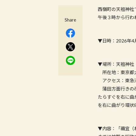
西嶺町の天祖神社
午後３時から行わ
Share
▼日時：2026年4月
▼場所：天祖神社
所在地：東京都大
アクセス：東急池
蒲田方面行きの改
たらすぐを右に曲
を右に曲がり環状
▼内容：「禰宜（