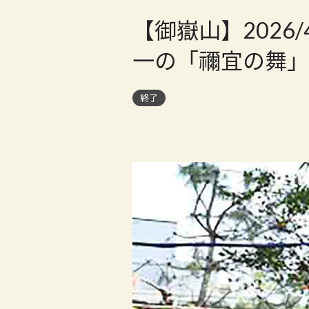
【御嶽山】2026
一の「禰宜の舞」
終了