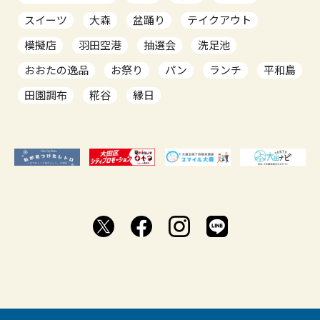
スイーツ
大森
盆踊り
テイクアウト
模擬店
羽田空港
抽選会
洗足池
おおたの逸品
お祭り
パン
ランチ
平和島
田園調布
糀谷
縁日