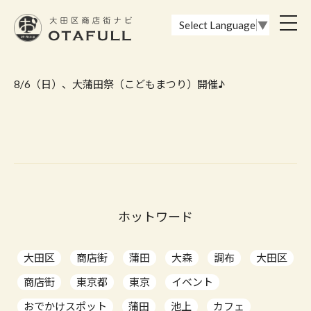
おーたふる 大田区商店街ナビ｜国際都市大田区の魅力的な商店街
toggl
Select Language
▼
navig
8/6（日）、大蒲田祭（こどもまつり）開催♪
ホットワード
大田区
商店街
蒲田
大森
調布
大田区
商店街
東京都
東京
イベント
おでかけスポット
蒲田
池上
カフェ