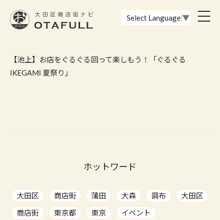
おーたふる 大田区商店街ナビ｜国際都市大田区の魅力的な商店街
toggl
Select Language
▼
navig
【池上】お店をぐるぐる回って楽しもう！「ぐるぐる
IKEGAMI 夏祭り」
ホットワード
大田区
商店街
蒲田
大森
調布
大田区
商店街
東京都
東京
イベント