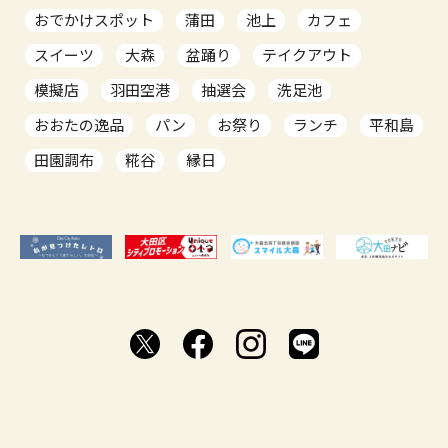
おでかけスポット
蒲田
池上
カフェ
スイーツ
大森
盆踊り
テイクアウト
模擬店
羽田空港
抽選会
洗足池
おおたの逸品
パン
お祭り
ランチ
平和島
田園調布
糀谷
縁日