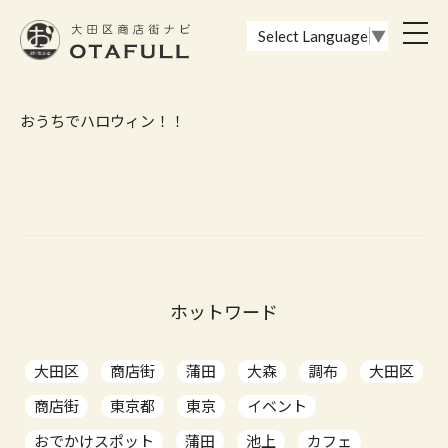
おーたふる 大田区商店街ナビ｜国際都市大田区の魅力的な商店街
toggl
Select Language
▼
navig
おうちでハロウィン！！
ホットワード
大田区
商店街
蒲田
大森
調布
大田区
商店街
東京都
東京
イベント
おでかけスポット
蒲田
池上
カフェ