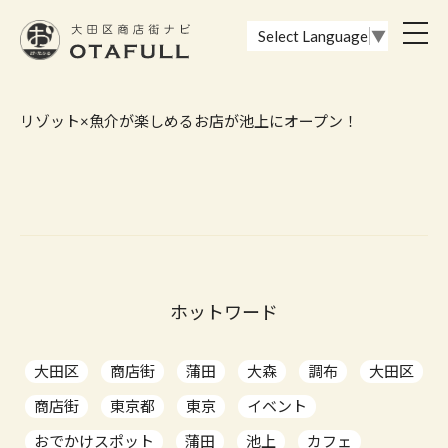
おーたふる 大田区商店街ナビ｜国際都市大田区の魅力的な商店街
toggl
Select Language
▼
navig
リゾット×魚介が楽しめるお店が池上にオープン！
ホットワード
大田区
商店街
蒲田
大森
調布
大田区
商店街
東京都
東京
イベント
おでかけスポット
蒲田
池上
カフェ