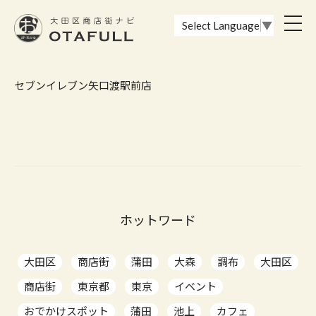
おーたふる 大田区商店街ナビ｜国際都市大田区の魅力的な商店街
toggl
Select Language
▼
navig
セブンイレブン矢口渡駅前店
ホットワード
大田区
商店街
蒲田
大森
調布
大田区
商店街
東京都
東京
イベント
おでかけスポット
蒲田
池上
カフェ