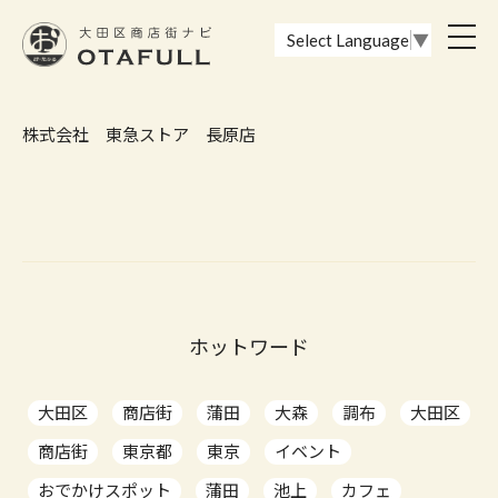
おーたふる 大田区商店街ナビ｜国際都市大田区の魅力的な商店街
toggl
Select Language
▼
navig
株式会社 東急ストア 長原店
ホットワード
大田区
商店街
蒲田
大森
調布
大田区
商店街
東京都
東京
イベント
おでかけスポット
蒲田
池上
カフェ